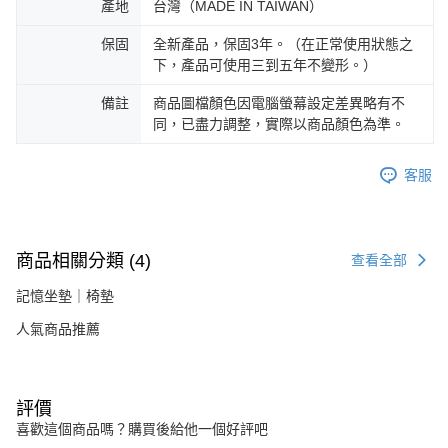
產地
台灣（MADE IN TAIWAN）
保固
全新產品，保固3年。（在正常使用狀態之
下，產品可使用三到五年不變形。）
備註
商品圖檔顏色因電腦螢幕設定差異略有不
同，已盡力調整，實際以商品顏色為準。
客服
商品相關分類 (4)
查看全部
記憶坐墊｜椅墊
人氣商品推薦
評價
喜歡這個商品嗎？購買後給他一個好評吧