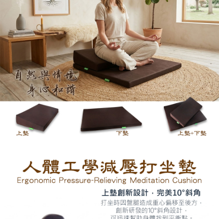
３．未成年的使用者請事先徵得法定代理人或監護人之同意方可使用
「AFTEE先享後付」，若未經同意申辦者引起之損失，本公司不負相關責
任。
４．使用「AFTEE先享後付」時，將依據個別帳號之用戶狀況，依本公司即
時審查核予不同之上限額度；若仍有額度不足之情形，本公司將視審查結果
請求用戶進行身份認證。
５．嚴禁一人註冊多個帳號或使用他人資訊註冊。若發現惡意使用之情形，
恩沛科技股份有限公司將有權停止該用戶之使用額度並採取法律行動。