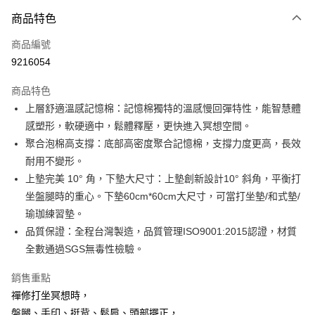
付款方式
商品特色
信用卡一次付款
商品編號
信用卡分期付款
9216054
3 期 0 利率 每期
NT$526
21家銀行
商品特色
6 期 0 利率 每期
NT$263
21家銀行
合作金庫商業銀行
第一商業銀行
上層舒適溫感記憶棉：記憶棉獨特的溫感慢回彈特性，能智慧體
華南商業銀行
彰化商業銀行
合作金庫商業銀行
第一商業銀行
LINE Pay
感塑形，軟硬適中，鬆體釋壓，更快進入冥想空間。
上海商業儲蓄銀行
台北富邦商業銀行
華南商業銀行
彰化商業銀行
國泰世華商業銀行
兆豐國際商業銀行
聚合泡棉高支撐：底部高密度聚合記憶棉，支撐力度更高，長效
Apple Pay
上海商業儲蓄銀行
台北富邦商業銀行
臺灣中小企業銀行
台中商業銀行
耐用不變形。
國泰世華商業銀行
兆豐國際商業銀行
匯豐（台灣）商業銀行
華泰商業銀行
街口支付
臺灣中小企業銀行
台中商業銀行
上墊完美 10° 角，下墊大尺寸：上墊創新設計10° 斜角，平衡打
聯邦商業銀行
遠東國際商業銀行
匯豐（台灣）商業銀行
華泰商業銀行
坐盤腿時的重心。下墊60cm*60cm大尺寸，可當打坐墊/和式墊/
悠遊付
元大商業銀行
永豐商業銀行
聯邦商業銀行
遠東國際商業銀行
瑜珈練習墊。
玉山商業銀行
星展（台灣）商業銀行
元大商業銀行
永豐商業銀行
Google Pay
品質保證：全程台灣製造，品質管理ISO9001:2015認證，材質
台新國際商業銀行
中國信託商業銀行
玉山商業銀行
星展（台灣）商業銀行
台灣樂天信用卡公司
全數通過SGS無毒性檢驗。
台新國際商業銀行
中國信託商業銀行
全盈+PAY
台灣樂天信用卡公司
銷售重點
AFTEE先享後付
禪修打坐冥想時，
相關說明
【關於「AFTEE先享後付」】
盤腿、手印、挺背、鬆肩、頭部擺正，