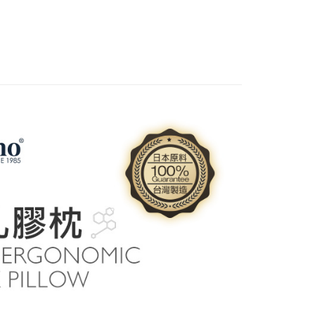
親水枕｜枕頭
傳統枕｜科技乳膠枕
：結帳手續完成當下不需立刻繳費，但若您需要取消訂單，請聯
的店家。未經商家同意取消之訂單仍視為有效，需透過AFTEE
繳納相關費用。
00，滿NT$499(含以上)免運費
否成功請以「AFTEE先享後付 」之結帳頁面顯示為準，若有關於
功／繳費後需取消欲退款等相關疑問，請聯繫「AFTEE先享後
援中心」
https://netprotections.freshdesk.com/support/home
項】
恩沛科技股份有限公司提供之「AFTEE先享後付」服務完成之
依本服務之必要範圍內提供個人資料，並將交易相關給付款項請
讓予恩沛科技股份有限公司。
個人資料處理事宜，請瀏覽以下網址：
ee.tw/terms/#terms3
年的使用者請事先徵得法定代理人或監護人之同意方可使用
E先享後付」，若未經同意申辦者引起之損失，本公司不負相關責
AFTEE先享後付」時，將依據個別帳號之用戶狀況，依本公司
核予不同之上限額度；若仍有額度不足之情形，本公司將視審查
用戶進行身份認證。
一人註冊多個帳號或使用他人資訊註冊。若發現惡意使用之情
科技股份有限公司將有權停止該用戶之使用額度並採取法律行