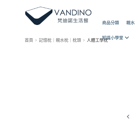
商品分類
親水
知識小學堂
首頁
記憶枕｜親水枕｜枕頭
人體工學枕