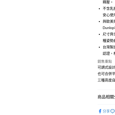
聯邦商
釋壓。
匯豐（
街口支付
元大商
不含乳
聯邦商
玉山商
元大商
安心使
悠遊付
台新國
玉山商
與歐美
台灣樂
台新國
Google Pa
Dunlo
台灣樂
尺寸齊
全盈+PAY
種姿勢
AFTEE先
台灣製造
相關說明
認證，
【關於「A
ATM付款
AFTEE
銷售重點
便利好安
可調式設
１．簡單
也可合併
２．便利
運送方式
３．安心
三種高度
全家取貨
【「AFT
每筆NT$6
１．於結帳
商品相關分
付」結帳
7-11取貨
２．訂單
３．收到繳
記憶枕｜
每筆NT$6
／ATM／
分享