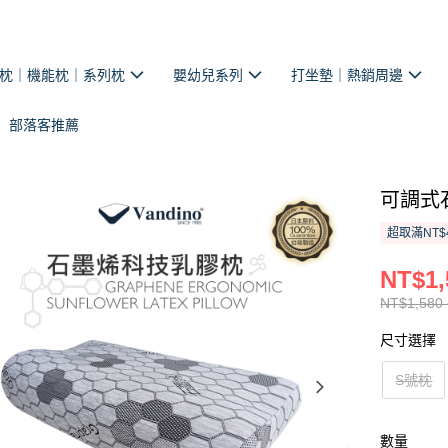
枕｜機能枕｜系列枕
嬰幼兒系列
打坐墊｜熱銷周邊
部落客推薦
可調式
超取滿NT$
NT$1,
NT$1,580 
尺寸選擇
S號枕
數量