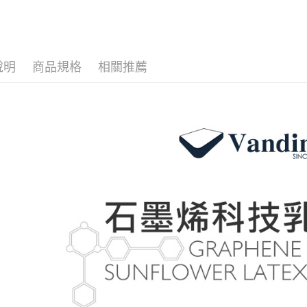
記憶枕｜
※ 請注意
宅配
絡購買商品
先享後付
每筆NT$1
※ 交易是
是否繳費成
付客戶支
說明
商品規格
相關推薦
【注意事
１．透過由
交易，需
求債權轉
２．關於
https://aft
３．未成
「AFTE
任。
４．使用「
即時審查
結果請求
５．嚴禁
形，恩沛
動。