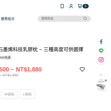
0
優惠組合
石墨烯科技乳膠枕 ~ 三種高度可供選擇
499免運
500 ~ NT$1,880
~ NT$1,980
M號枕
L號枕