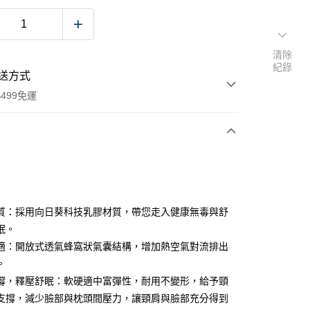
清除
紀錄
送方式
499免運
次付款
期付款
0 利率 每期
NT$500
21家銀行
質：採用向日葵科技乳膠材質，帶您走入健康無毒與舒
0 利率 每期
NT$250
21家銀行
庫商業銀行
第一商業銀行
眠。
業銀行
彰化商業銀行
適：開放式透氣蜂窩狀氣囊結構，增加熱空氣對流排出
庫商業銀行
第一商業銀行
付款
業儲蓄銀行
台北富邦商業銀行
業銀行
彰化商業銀行
。
華商業銀行
兆豐國際商業銀行
業儲蓄銀行
台北富邦商業銀行
撐，釋壓舒眠：軟硬適中富彈性，耐用不變形，給予頸
小企業銀行
台中商業銀行
華商業銀行
兆豐國際商業銀行
支撐，減少臉部與枕頭間壓力，讓頸肩與臉部充分得到
台灣）商業銀行
華泰商業銀行
小企業銀行
台中商業銀行