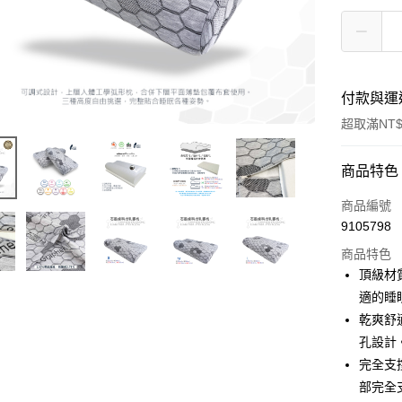
付款與運
超取滿NT$
付款方式
商品特色
信用卡一
商品編號
9105798
信用卡分
商品特色
3 期 
頂級材
6 期 
合作金
適的睡
華南商
乾爽舒
合作金
超商取貨
上海商
華南商
孔設計
國泰世
LINE Pay
上海商
完全支
臺灣中
國泰世
部完全
匯豐（
Apple Pay
臺灣中