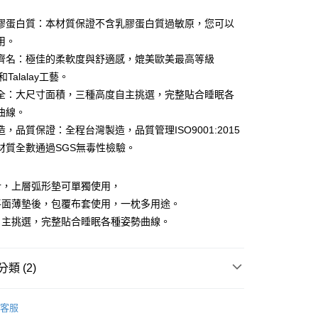
業銀行
遠東國際商業銀行
台灣）商業銀行
華泰商業銀行
業銀行
永豐商業銀行
膠蛋白質：本材質保證不含乳膠蛋白質過敏原，您可以
業銀行
遠東國際商業銀行
業銀行
星展（台灣）商業銀行
業銀行
永豐商業銀行
用。
際商業銀行
中國信託商業銀行
業銀行
星展（台灣）商業銀行
齊名：極佳的柔軟度與舒適感，媲美歐美最高等級
天信用卡公司
際商業銀行
中國信託商業銀行
y
p和Talalay工藝。
天信用卡公司
全：大尺寸面積，三種高度自主挑選，完整貼合睡眠各
曲線。
享後付
，品質保證：全程台灣製造，品質管理ISO9001:2015
材質全數通過SGS無毒性檢驗。
FTEE先享後付」】
先享後付是「在收到商品之後才付款」的支付方式。 讓您購物簡單
心！
計，上層弧形墊可單獨使用，
：不需註冊會員、不需綁卡、不需儲值。
平面薄墊後，包覆布套使用，一枕多用途。
：只要手機號碼，簡訊認證，即可結帳。
：先確認商品／服務後，再付款。
自主挑選，完整貼合睡眠各種姿勢曲線。
付款
EE先享後付」結帳流程】
0，滿NT$499(含以上)免運費
方式選擇「AFTEE先享後付」後，將跳轉至「AFTEE先享後
類 (2)
頁面，進行簡訊認證並確認金額後，即可完成結帳。
付款
成立數日內，您將收到繳費通知簡訊。
費通知簡訊後14天內，點擊此簡訊中的連結，可透過四大超商
親水枕｜枕頭
人體工學枕
0，滿NT$499(含以上)免運費
網路銀行／等多元方式進行付款，方視為交易完成。
客服