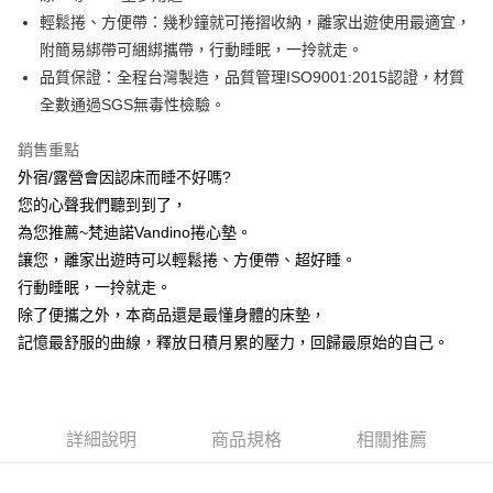
AFTEE先享後付是「在收到商品之後才付款」的支付方式。 讓您購物簡單
輕鬆捲、方便帶：幾秒鐘就可捲摺收納，離家出遊使用最適宜，
便利好安心！
１．簡單：不需註冊會員、不需綁卡、不需儲值。
附簡易綁帶可綑綁攜帶，行動睡眠，一拎就走。
運送方式
２．便利：只要手機號碼，簡訊認證，即可結帳。
品質保證：全程台灣製造，品質管理ISO9001:2015認證，材質
３．安心：先確認商品／服務後，再付款。
宅配
全數通過SGS無毒性檢驗。
每筆NT$100，滿NT$499(含以上)免運費
【「AFTEE先享後付」結帳流程】
１．於結帳方式選擇「AFTEE先享後付」後，將跳轉至「AFTEE先享後付」
銷售重點
結帳頁面，進行簡訊認證並確認金額後，即可完成結帳。
外宿/露營會因認床而睡不好嗎?
２．訂單成立數日內，您將收到繳費通知簡訊。
３．收到繳費通知簡訊後14天內，點擊此簡訊中的連結，可透過四大超商／
您的心聲我們聽到到了，
ATM／網路銀行／等多元方式進行付款，方視為交易完成。
為您推薦~梵迪諾Vandino捲心墊。
※ 請注意：結帳手續完成當下不需立刻繳費，但若您需要取消訂單，請聯絡
讓您，離家出遊時可以輕鬆捲、方便帶、超好睡。
購買商品的店家。未經商家同意取消之訂單仍視為有效，需透過AFTEE先享
後付繳納相關費用。
行動睡眠，一拎就走。
※ 交易是否成功請以「AFTEE先享後付 」之結帳頁面顯示為準，若有關於
除了便攜之外，本商品還是最懂身體的床墊，
是否繳費成功／繳費後需取消欲退款等相關疑問，請聯繫「AFTEE先享後付
客戶支援中心」
https://netprotections.freshdesk.com/support/home
記憶最舒服的曲線，釋放日積月累的壓力，回歸最原始的自己。
【注意事項】
１．透過由恩沛科技股份有限公司提供之「AFTEE先享後付」服務完成之交
易，需依本服務之必要範圍內提供個人資料，並將交易相關給付款項請求債
權轉讓予恩沛科技股份有限公司。
詳細說明
商品規格
相關推薦
２．關於個人資料處理事宜，請瀏覽以下網址：
https://aftee.tw/terms/#terms3