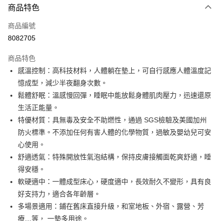
商品特色
信用卡一次付款
商品編號
信用卡分期付款
8082705
3 期 0 利率 每期
NT$1,600
21家銀行
商品特色
6 期 0 利率 每期
NT$800
21家銀行
合作金庫商業銀行
第一商業銀行
感溫控制：高科技材料，人體躺在墊上，可自行感應人體溫度記
華南商業銀行
彰化商業銀行
合作金庫商業銀行
第一商業銀行
LINE Pay
憶成型，減少半夜翻身次數。
上海商業儲蓄銀行
台北富邦商業銀行
華南商業銀行
彰化商業銀行
國泰世華商業銀行
兆豐國際商業銀行
鬆體舒眠：溫感慢回彈，睡眠中能放鬆身體肌肉壓力，迅速還原
Apple Pay
上海商業儲蓄銀行
台北富邦商業銀行
臺灣中小企業銀行
台中商業銀行
生活正能量。
國泰世華商業銀行
兆豐國際商業銀行
匯豐（台灣）商業銀行
華泰商業銀行
街口支付
臺灣中小企業銀行
台中商業銀行
特優材質：具無毒及安全不助燃性，通過 SGS檢驗及美國加州
聯邦商業銀行
遠東國際商業銀行
匯豐（台灣）商業銀行
華泰商業銀行
防火標準。不添加任何有害人體的化學物質，過敏及嬰幼兒可安
悠遊付
元大商業銀行
永豐商業銀行
聯邦商業銀行
遠東國際商業銀行
心使用。
玉山商業銀行
星展（台灣）商業銀行
元大商業銀行
永豐商業銀行
Google Pay
舒適透氣：特殊開放性氣泡結構，保持皮膚接觸面乾爽舒適，睡
台新國際商業銀行
中國信託商業銀行
玉山商業銀行
星展（台灣）商業銀行
台灣樂天信用卡公司
得安穩。
台新國際商業銀行
中國信託商業銀行
全盈+PAY
軟硬適中：一體成型床心，硬度適中，長效耐久不變形，具有良
台灣樂天信用卡公司
AFTEE先享後付
好支持力，適合各年齡層。
相關說明
多場景適用：鋪在舊床直接升級，和室地板、外宿、露營、芳
【關於「AFTEE先享後付」】
療…等， 一墊多用途。
ATM付款