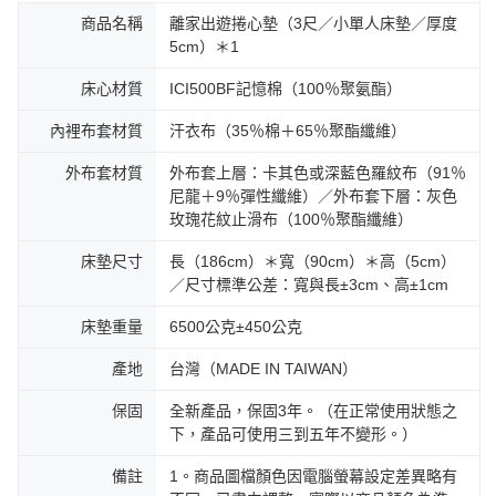
商品名稱
離家出遊捲心墊（3尺／小單人床墊／厚度
5cm）＊1
床心材質
ICI500BF記憶棉（100％聚氨酯）
內裡布套材質
汗衣布（35％棉＋65％聚酯纖維）
外布套材質
外布套上層：卡其色或深藍色羅紋布（91％
尼龍＋9％彈性纖維）／外布套下層：灰色
玫瑰花紋止滑布（100％聚酯纖維）
床墊尺寸
長（186cm）＊寬（90cm）＊高（5cm）
／尺寸標準公差：寬與長±3cm、高±1cm
床墊重量
6500公克±450公克
產地
台灣（MADE IN TAIWAN）
保固
全新產品，保固3年。（在正常使用狀態之
下，產品可使用三到五年不變形。）
備註
1。商品圖檔顏色因電腦螢幕設定差異略有