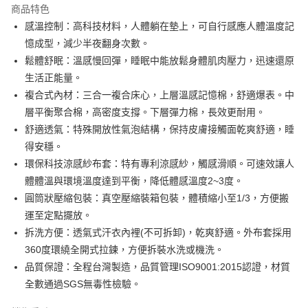
商品特色
6 期 0 利率 每期
NT$4,500
21家銀行
合作金庫商業銀行
第一商業銀行
感溫控制：高科技材料，人體躺在墊上，可自行感應人體溫度記
華南商業銀行
彰化商業銀行
合作金庫商業銀行
第一商業銀行
LINE Pay
憶成型，減少半夜翻身次數。
上海商業儲蓄銀行
台北富邦商業銀行
華南商業銀行
彰化商業銀行
國泰世華商業銀行
兆豐國際商業銀行
鬆體舒眠：溫感慢回彈，睡眠中能放鬆身體肌肉壓力，迅速還原
Apple Pay
上海商業儲蓄銀行
台北富邦商業銀行
臺灣中小企業銀行
台中商業銀行
生活正能量。
國泰世華商業銀行
兆豐國際商業銀行
匯豐（台灣）商業銀行
華泰商業銀行
街口支付
臺灣中小企業銀行
台中商業銀行
複合式內材：三合一複合床心，上層溫感記憶棉，舒適爆表。中
聯邦商業銀行
遠東國際商業銀行
匯豐（台灣）商業銀行
華泰商業銀行
層平衡聚合棉，高密度支撐。下層彈力棉，長效更耐用。
悠遊付
元大商業銀行
永豐商業銀行
聯邦商業銀行
遠東國際商業銀行
舒適透氣：特殊開放性氣泡結構，保持皮膚接觸面乾爽舒適，睡
玉山商業銀行
星展（台灣）商業銀行
元大商業銀行
永豐商業銀行
Google Pay
得安穩。
台新國際商業銀行
中國信託商業銀行
玉山商業銀行
星展（台灣）商業銀行
台灣樂天信用卡公司
環保科技涼感紗布套：特有專利涼感紗，觸感滑順。可速效讓人
台新國際商業銀行
中國信託商業銀行
全盈+PAY
體體溫與環境溫度達到平衡，降低體感溫度2~3度。
台灣樂天信用卡公司
AFTEE先享後付
圓筒狀壓縮包裝：真空壓縮裝箱包裝，體積縮小至1/3，方便搬
相關說明
運至定點擺放。
【關於「AFTEE先享後付」】
拆洗方便：透氣式汗衣內裡(不可拆卸)，乾爽舒適。外布套採用
ATM付款
AFTEE先享後付是「在收到商品之後才付款」的支付方式。 讓您購物簡單
360度環繞全開式拉鍊，方便拆裝水洗或機洗。
便利好安心！
１．簡單：不需註冊會員、不需綁卡、不需儲值。
品質保證：全程台灣製造，品質管理ISO9001:2015認證，材質
運送方式
２．便利：只要手機號碼，簡訊認證，即可結帳。
全數通過SGS無毒性檢驗。
３．安心：先確認商品／服務後，再付款。
宅配