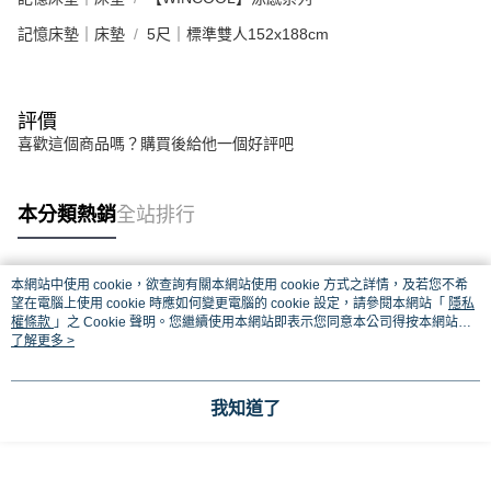
記憶床墊｜床墊
5尺｜標準雙人152x188cm
評價
喜歡這個商品嗎？購買後給他一個好評吧
本分類熱銷
全站排行
本網站中使用 cookie，欲查詢有關本網站使用 cookie 方式之詳情，及若您不希
熱門標籤
望在電腦上使用 cookie 時應如何變更電腦的 cookie 設定，請參閱本網站「
隱私
權條款
」之 Cookie 聲明。您繼續使用本網站即表示您同意本公司得按本網站使
用條款之 Cookie 聲明使用 cookie。
了解更多 >
我知道了