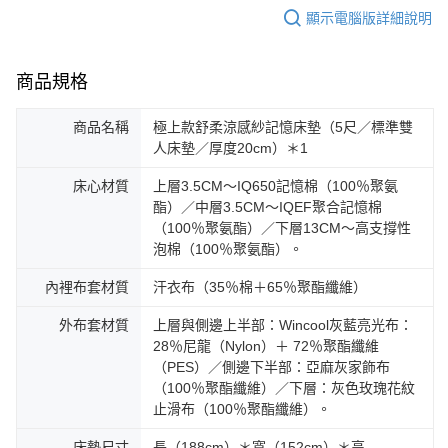
顯示電腦版詳細說明
商品規格
商品名稱
極上款舒柔涼感紗記憶床墊（5尺／標準雙
人床墊／厚度20cm）＊1
床心材質
上層3.5CM～IQ650記憶棉（100％聚氨
酯）／中層3.5CM～IQEF聚合記憶棉
（100％聚氨酯）／下層13CM～高支撐性
泡棉（100％聚氨酯）。
內裡布套材質
汗衣布（35％棉＋65％聚酯纖維）
外布套材質
上層與側邊上半部：Wincool灰藍亮光布：
28％尼龍（Nylon）＋ 72％聚酯纖維
（PES）／側邊下半部：亞麻灰家飾布
（100％聚酯纖維）／下層：灰色玫瑰花紋
止滑布（100％聚酯纖維）。
床墊尺寸
長（188cm）＊寬（152cm）＊高