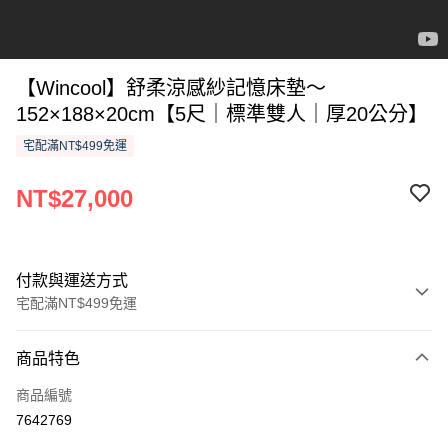
【Wincool】舒柔涼感紗記憶床墊～
152×188×20cm【5尺｜標準雙人｜厚20公分】
宅配滿NT$499免運
NT$27,000
付款與運送方式
宅配滿NT$499免運
付款方式
商品特色
信用卡一次付款
商品編號
信用卡分期付款
7642769
3 期 0 利率 每期
NT$9,000
21家銀行