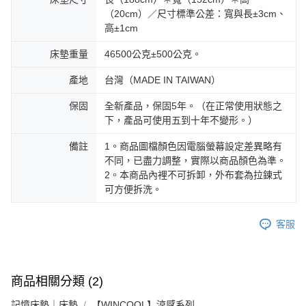
（20cm）／尺寸標準公差：寬與長±3cm、
高±1cm
床墊重量
46500公克±500公克。
產地
台灣（MADE IN TAIWAN）
保固
全新產品，保固5年。（在正常使用狀態之
下，產品可使用五到十年不變形。）
備註
1。商品圖檔顏色因電腦螢幕設定差異略有
不同，已盡力調整，實際以商品顏色為準。
2。本商品內裡不可拆卸，外布套為拉鍊式
可方便拆洗。
客服
商品相關分類 (2)
記憶床墊｜床墊
【WINCOOL】涼感系列