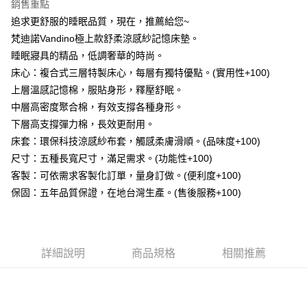
每筆NT$100，滿NT$499(含以上)免運費
銷售重點
【「AFTEE先享後付」結帳流程】
１．於結帳方式選擇「AFTEE先享後付」後，將跳轉至「AFTEE先享後付」
追求更舒服的睡眠品質，現在，推薦給您~
結帳頁面，進行簡訊認證並確認金額後，即可完成結帳。
梵迪諾Vandino極上款舒柔涼感紗記憶床墊。
２．訂單成立數日內，您將收到繳費通知簡訊。
３．收到繳費通知簡訊後14天內，點擊此簡訊中的連結，可透過四大超商／
睡眠寢具的精品，低調奢華的時尚。
ATM／網路銀行／等多元方式進行付款，方視為交易完成。
床心：複合式三層特製床心，每層有獨特優點。(實用性+100)
※ 請注意：結帳手續完成當下不需立刻繳費，但若您需要取消訂單，請聯絡
上層溫感記憶棉，服貼身形，釋壓舒眠。
購買商品的店家。未經商家同意取消之訂單仍視為有效，需透過AFTEE先享
後付繳納相關費用。
中層高密度聚合棉，有效支撐各種身形。
※ 交易是否成功請以「AFTEE先享後付 」之結帳頁面顯示為準，若有關於
下層高支撐彈力棉，長效更耐用。
是否繳費成功／繳費後需取消欲退款等相關疑問，請聯繫「AFTEE先享後付
客戶支援中心」
https://netprotections.freshdesk.com/support/home
床套：環保科技涼感紗布套，觸感柔膚滑順。(品味度+100)
尺寸：五種長寬尺寸，滿足需求。(功能性+100)
【注意事項】
客製：可依需求客製化訂單，量身訂做。(便利度+100)
１．透過由恩沛科技股份有限公司提供之「AFTEE先享後付」服務完成之交
易，需依本服務之必要範圍內提供個人資料，並將交易相關給付款項請求債
保固：五年品質保證，在地台灣生產。(售後服務+100)
權轉讓予恩沛科技股份有限公司。
２．關於個人資料處理事宜，請瀏覽以下網址：
https://aftee.tw/terms/#terms3
３．未成年的使用者請事先徵得法定代理人或監護人之同意方可使用
「AFTEE先享後付」，若未經同意申辦者引起之損失，本公司不負相關責
詳細說明
商品規格
相關推薦
任。
４．使用「AFTEE先享後付」時，將依據個別帳號之用戶狀況，依本公司即
時審查核予不同之上限額度；若仍有額度不足之情形，本公司將視審查結果
請求用戶進行身份認證。