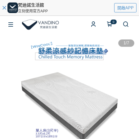
梵迪諾生活館
開啟APP
立刻使用官方APP
0
1
/
7