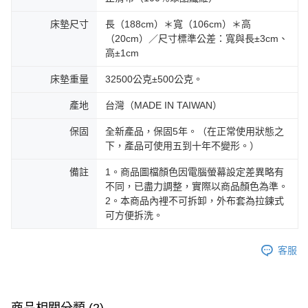
床墊尺寸
長（188cm）＊寬（106cm）＊高
（20cm）／尺寸標準公差：寬與長±3cm、
高±1cm
床墊重量
32500公克±500公克。
產地
台灣（MADE IN TAIWAN）
保固
全新產品，保固5年。（在正常使用狀態之
下，產品可使用五到十年不變形。）
備註
1。商品圖檔顏色因電腦螢幕設定差異略有
不同，已盡力調整，實際以商品顏色為準。
2。本商品內裡不可拆卸，外布套為拉鍊式
可方便拆洗。
客服