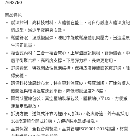
7642750
3 期 0 利率 每期
NT$7,200
21家銀行
商品特色
6 期 0 利率 每期
NT$3,600
21家銀行
合作金庫商業銀行
第一商業銀行
感溫控制：高科技材料，人體躺在墊上，可自行感應人體溫度記
華南商業銀行
彰化商業銀行
合作金庫商業銀行
第一商業銀行
LINE Pay
憶成型，減少半夜翻身次數。
上海商業儲蓄銀行
台北富邦商業銀行
華南商業銀行
彰化商業銀行
國泰世華商業銀行
兆豐國際商業銀行
鬆體舒眠：溫感慢回彈，睡眠中能放鬆身體肌肉壓力，迅速還原
Apple Pay
上海商業儲蓄銀行
台北富邦商業銀行
臺灣中小企業銀行
台中商業銀行
生活正能量。
國泰世華商業銀行
兆豐國際商業銀行
匯豐（台灣）商業銀行
華泰商業銀行
街口支付
臺灣中小企業銀行
台中商業銀行
複合式內材：三合一複合床心，上層溫感記憶棉，舒適爆表。中
聯邦商業銀行
遠東國際商業銀行
匯豐（台灣）商業銀行
華泰商業銀行
層平衡聚合棉，高密度支撐。下層彈力棉，長效更耐用。
悠遊付
元大商業銀行
永豐商業銀行
聯邦商業銀行
遠東國際商業銀行
舒適透氣：特殊開放性氣泡結構，保持皮膚接觸面乾爽舒適，睡
玉山商業銀行
星展（台灣）商業銀行
元大商業銀行
永豐商業銀行
Google Pay
得安穩。
台新國際商業銀行
中國信託商業銀行
玉山商業銀行
星展（台灣）商業銀行
台灣樂天信用卡公司
環保科技涼感紗布套：特有專利涼感紗，觸感滑順。可速效讓人
台新國際商業銀行
中國信託商業銀行
全盈+PAY
體體溫與環境溫度達到平衡，降低體感溫度2~3度。
台灣樂天信用卡公司
AFTEE先享後付
圓筒狀壓縮包裝：真空壓縮裝箱包裝，體積縮小至1/3，方便搬
相關說明
運至定點擺放。
【關於「AFTEE先享後付」】
拆洗方便：透氣式汗衣內裡(不可拆卸)，乾爽舒適。外布套採用
ATM付款
AFTEE先享後付是「在收到商品之後才付款」的支付方式。 讓您購物簡單
360度環繞全開式拉鍊，方便拆裝水洗或機洗。
便利好安心！
１．簡單：不需註冊會員、不需綁卡、不需儲值。
品質保證：全程台灣製造，品質管理ISO9001:2015認證，材質
運送方式
２．便利：只要手機號碼，簡訊認證，即可結帳。