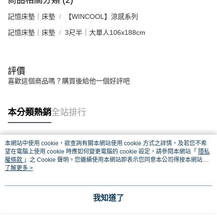
商品相關分類 (2)
記憶床墊｜床墊
【WINCOOL】涼感系列
記憶床墊｜床墊
3尺半｜大單人106x188cm
評價
喜歡這個商品嗎？購買後給他一個好評吧
本分類熱銷
全站排行
本網站中使用 cookie，欲查詢有關本網站使用 cookie 方式之詳情，及若您不希
熱門標籤
望在電腦上使用 cookie 時應如何變更電腦的 cookie 設定，請參閱本網站「
隱私
權條款
」之 Cookie 聲明。您繼續使用本網站即表示您同意本公司得按本網站使
用條款之 Cookie 聲明使用 cookie。
了解更多 >
我知道了