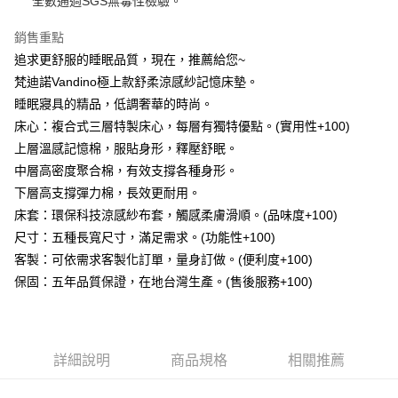
全數通過SGS無毒性檢驗。
３．安心：先確認商品／服務後，再付款。
宅配
每筆NT$100，滿NT$499(含以上)免運費
銷售重點
【「AFTEE先享後付」結帳流程】
１．於結帳方式選擇「AFTEE先享後付」後，將跳轉至「AFTEE先享後付」
追求更舒服的睡眠品質，現在，推薦給您~
結帳頁面，進行簡訊認證並確認金額後，即可完成結帳。
梵迪諾Vandino極上款舒柔涼感紗記憶床墊。
２．訂單成立數日內，您將收到繳費通知簡訊。
３．收到繳費通知簡訊後14天內，點擊此簡訊中的連結，可透過四大超商／
睡眠寢具的精品，低調奢華的時尚。
ATM／網路銀行／等多元方式進行付款，方視為交易完成。
床心：複合式三層特製床心，每層有獨特優點。(實用性+100)
※ 請注意：結帳手續完成當下不需立刻繳費，但若您需要取消訂單，請聯絡
上層溫感記憶棉，服貼身形，釋壓舒眠。
購買商品的店家。未經商家同意取消之訂單仍視為有效，需透過AFTEE先享
後付繳納相關費用。
中層高密度聚合棉，有效支撐各種身形。
※ 交易是否成功請以「AFTEE先享後付 」之結帳頁面顯示為準，若有關於
下層高支撐彈力棉，長效更耐用。
是否繳費成功／繳費後需取消欲退款等相關疑問，請聯繫「AFTEE先享後付
客戶支援中心」
https://netprotections.freshdesk.com/support/home
床套：環保科技涼感紗布套，觸感柔膚滑順。(品味度+100)
尺寸：五種長寬尺寸，滿足需求。(功能性+100)
【注意事項】
客製：可依需求客製化訂單，量身訂做。(便利度+100)
１．透過由恩沛科技股份有限公司提供之「AFTEE先享後付」服務完成之交
易，需依本服務之必要範圍內提供個人資料，並將交易相關給付款項請求債
保固：五年品質保證，在地台灣生產。(售後服務+100)
權轉讓予恩沛科技股份有限公司。
２．關於個人資料處理事宜，請瀏覽以下網址：
https://aftee.tw/terms/#terms3
３．未成年的使用者請事先徵得法定代理人或監護人之同意方可使用
「AFTEE先享後付」，若未經同意申辦者引起之損失，本公司不負相關責
詳細說明
商品規格
相關推薦
任。
４．使用「AFTEE先享後付」時，將依據個別帳號之用戶狀況，依本公司即