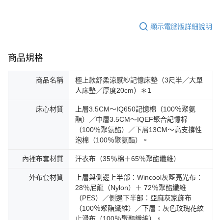
顯示電腦版詳細說明
商品規格
商品名稱
極上款舒柔涼感紗記憶床墊（3尺半／大單
人床墊／厚度20cm）＊1
床心材質
上層3.5CM～IQ650記憶棉（100％聚氨
酯）／中層3.5CM～IQEF聚合記憶棉
（100％聚氨酯）／下層13CM～高支撐性
泡棉（100％聚氨酯）。
內裡布套材質
汗衣布（35％棉＋65％聚酯纖維）
外布套材質
上層與側邊上半部：Wincool灰藍亮光布：
28％尼龍（Nylon）＋ 72％聚酯纖維
（PES）／側邊下半部：亞麻灰家飾布
（100％聚酯纖維）／下層：灰色玫瑰花紋
止滑布（100％聚酯纖維）。