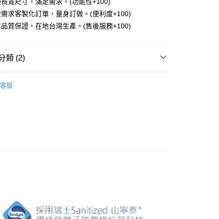
長寬尺寸，滿足需求。(功能性+100)
需求客製化訂單，量身訂做。(便利度+100)
項】
恩沛科技股份有限公司提供之「AFTEE先享後付」服務完成之
品質保證，在地台灣生產。(售後服務+100)
依本服務之必要範圍內提供個人資料，並將交易相關給付款項請
讓予恩沛科技股份有限公司。
個人資料處理事宜，請瀏覽以下網址：
類 (2)
ee.tw/terms/#terms3
年的使用者請事先徵得法定代理人或監護人之同意方可使用
｜床墊
E先享後付」，若未經同意申辦者引起之損失，本公司不負相關責
【UNORFIL／Sanitized】旗艦
客服
｜床墊
5尺｜標準雙人152x188cm
AFTEE先享後付」時，將依據個別帳號之用戶狀況，依本公司
核予不同之上限額度；若仍有額度不足之情形，本公司將視審查
用戶進行身份認證。
一人註冊多個帳號或使用他人資訊註冊。若發現惡意使用之情
科技股份有限公司將有權停止該用戶之使用額度並採取法律行