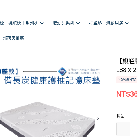
枕｜機能枕｜系列枕
嬰幼兒系列
打坐墊｜熱銷周邊
部落客推薦
【旗艦款
188 x
宅配滿NT$
NT$36
數量