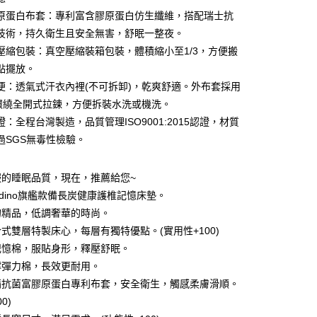
y
際商業銀行
中國信託商業銀行
業銀行
星展（台灣）商業銀行
原蛋白布套：專利富含膠原蛋白仿生纖維，搭配瑞士抗
天信用卡公司
際商業銀行
中國信託商業銀行
技術，持久衛生且安全無害，舒眠一整夜。
天信用卡公司
壓縮包裝：真空壓縮裝箱包裝，體積縮小至1/3，方便搬
享後付
點擺放。
FTEE先享後付」】
便：透氣式汗衣內裡(不可拆卸)，乾爽舒適。外布套採用
先享後付是「在收到商品之後才付款」的支付方式。 讓您購物簡單
度環繞全開式拉鍊，方便拆裝水洗或機洗。
心！
：全程台灣製造，品質管理ISO9001:2015認證，材質
：不需註冊會員、不需綁卡、不需儲值。
：只要手機號碼，簡訊認證，即可結帳。
過SGS無毒性檢驗。
：先確認商品／服務後，再付款。
EE先享後付」結帳流程】
服的睡眠品質，現在，推薦給您~
00，滿NT$499(含以上)免運費
方式選擇「AFTEE先享後付」後，將跳轉至「AFTEE先享後
ndino旗艦款備長炭健康護椎記憶床墊。
頁面，進行簡訊認證並確認金額後，即可完成結帳。
成立數日內，您將收到繳費通知簡訊。
的精品，低調奢華的時尚。
費通知簡訊後14天內，點擊此簡訊中的連結，可透過四大超商
式雙層特製床心，每層有獨特優點。(實用性+100)
網路銀行／等多元方式進行付款，方視為交易完成。
記憶棉，服貼身形，釋壓舒眠。
：結帳手續完成當下不需立刻繳費，但若您需要取消訂單，請聯
的店家。未經商家同意取消之訂單仍視為有效，需透過AFTEE
撐彈力棉，長效更耐用。
繳納相關費用。
螨抗菌富膠原蛋白專利布套，安全衛生，觸感柔膚滑順。
否成功請以「AFTEE先享後付 」之結帳頁面顯示為準，若有關於
功／繳費後需取消欲退款等相關疑問，請聯繫「AFTEE先享後
0)
援中心」
https://netprotections.freshdesk.com/support/home