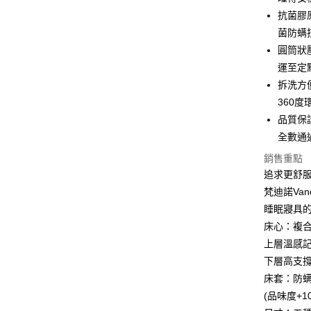
Google Pa
台新國
玉山商
抗菌膠
台灣樂
台新國
全盈+PAY
菌防螨
台灣樂
圓筒狀
AFTEE先
運至定
相關說明
【關於「A
拆洗方
ATM付款
AFTEE
360
便利好安
品質保證
１．簡單
２．便利
全數通
運送方式
３．安心
銷售重點
宅配
【「AFT
追求更舒
每筆NT$1
１．於結帳
梵迪諾Va
付」結帳
２．訂單
睡眠寢具
３．收到繳
床心：複合
／ATM／
上層溫感
※ 請注意
絡購買商品
下層高支
先享後付
床套：防
※ 交易是
是否繳費成
(品味度+10
付客戶支