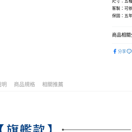
尺寸：五種
客製：可依
【注意事
１．透過由
保固：五年
交易，需
求債權轉
２．關於
商品相關分
https://aft
３．未成
記憶床墊
「AFTE
分享
任。
記憶床墊
４．使用「
即時審查
結果請求
５．嚴禁
形，恩沛
動。
說明
商品規格
相關推薦