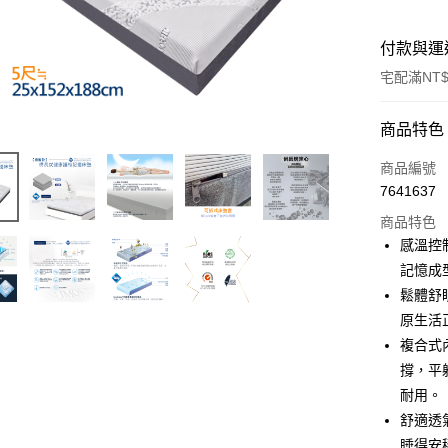
付款與運
宅配滿NT$
付款方式
商品特色
信用卡一
商品編號
7641637
信用卡分
商品特色
3 期 
感溫控
6 期 
合作金
記憶成
華南商
鬆體舒
合作金
LINE Pay
上海商
華南商
原生活
國泰世
Apple Pay
上海商
複合式
臺灣中
國泰世
撐，平
匯豐（
街口支付
臺灣中
聯邦商
耐用。
匯豐（
悠遊付
元大商
舒適透
聯邦商
玉山商
元大商
睡得安