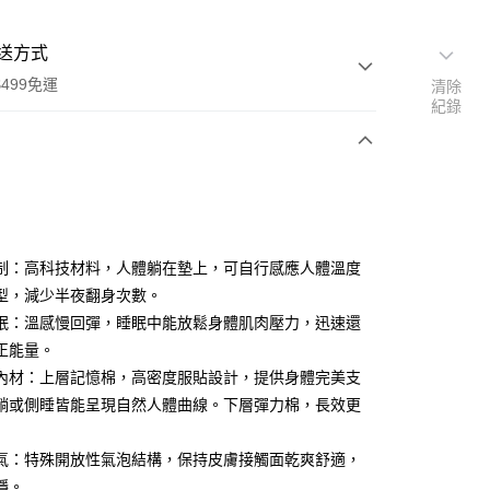
送方式
499免運
清除
紀錄
次付款
期付款
0 利率 每期
NT$12,000
21家銀行
制：高科技材料，人體躺在墊上，可自行感應人體溫度
0 利率 每期
NT$6,000
21家銀行
庫商業銀行
第一商業銀行
型，減少半夜翻身次數。
業銀行
彰化商業銀行
眠：溫感慢回彈，睡眠中能放鬆身體肌肉壓力，迅速還
庫商業銀行
第一商業銀行
業儲蓄銀行
台北富邦商業銀行
業銀行
彰化商業銀行
正能量。
華商業銀行
兆豐國際商業銀行
業儲蓄銀行
台北富邦商業銀行
內材：上層記憶棉，高密度服貼設計，提供身體完美支
小企業銀行
台中商業銀行
華商業銀行
兆豐國際商業銀行
躺或側睡皆能呈現自然人體曲線。下層彈力棉，長效更
台灣）商業銀行
華泰商業銀行
小企業銀行
台中商業銀行
業銀行
遠東國際商業銀行
台灣）商業銀行
華泰商業銀行
業銀行
永豐商業銀行
氣：特殊開放性氣泡結構，保持皮膚接觸面乾爽舒適，
業銀行
遠東國際商業銀行
業銀行
星展（台灣）商業銀行
業銀行
永豐商業銀行
穩。