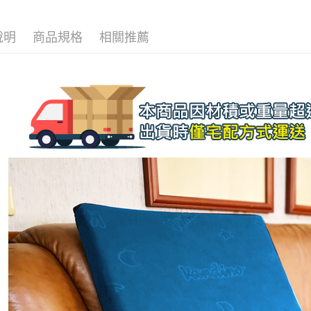
３．收到繳
／ATM／
※ 請注意
說明
商品規格
相關推薦
絡購買商品
先享後付
※ 交易是
是否繳費成
付客戶支
【注意事
１．透過由
交易，需
求債權轉
２．關於
https://aft
３．未成
「AFTE
任。
４．使用「
即時審查
結果請求
５．嚴禁
形，恩沛
動。