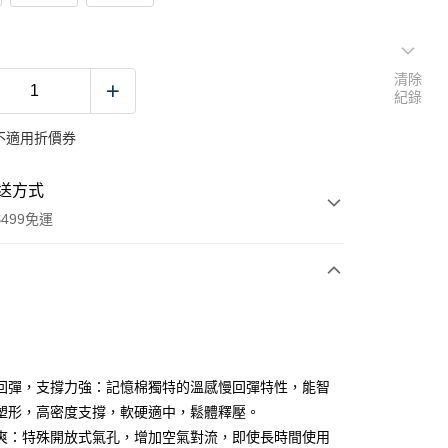
清除
紀錄
不適用折價券
送方式
499免運
次付款
期付款
0 利率 每期
NT$726
21家銀行
回彈，支撐力強：記憶棉獨特的溫感慢回彈特性，能智
0 利率 每期
NT$363
21家銀行
庫商業銀行
第一商業銀行
塑形，高密度支撐，軟硬適中，鬆體釋壓。
業銀行
彰化商業銀行
爽：特殊開放式氣孔，增加空氣對流，即使長時間使用
庫商業銀行
第一商業銀行