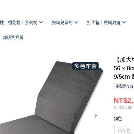
枕｜機能枕｜系列枕
嬰幼兒系列
打坐墊｜熱銷周邊
部落客推薦
【加大
56 x 
9/5c
宅配滿NT$
NT$2,
NT$2,560
顏色
麻灰色