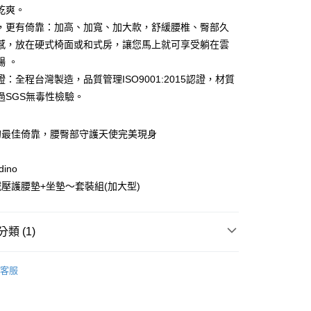
業儲蓄銀行
台北富邦商業銀行
業銀行
彰化商業銀行
乾爽。
華商業銀行
兆豐國際商業銀行
業儲蓄銀行
台北富邦商業銀行
，更有倚靠：加高、加寬、加大款，舒緩腰椎、臀部久
小企業銀行
台中商業銀行
華商業銀行
兆豐國際商業銀行
感，放在硬式椅面或和式房，讓您馬上就可享受躺在雲
台灣）商業銀行
華泰商業銀行
小企業銀行
台中商業銀行
業銀行
遠東國際商業銀行
暢 。
台灣）商業銀行
華泰商業銀行
業銀行
永豐商業銀行
：全程台灣製造，品質管理ISO9001:2015認證，材質
業銀行
遠東國際商業銀行
業銀行
星展（台灣）商業銀行
業銀行
永豐商業銀行
過SGS無毒性檢驗。
y
際商業銀行
中國信託商業銀行
業銀行
星展（台灣）商業銀行
天信用卡公司
際商業銀行
中國信託商業銀行
的最佳倚靠，腰臀部守護天使完美現身
天信用卡公司
享後付
ino
FTEE先享後付」】
壓護腰墊+坐墊～套裝組(加大型)
先享後付是「在收到商品之後才付款」的支付方式。 讓您購物簡單
心！
：不需註冊會員、不需綁卡、不需儲值。
類 (1)
：只要手機號碼，簡訊認證，即可結帳。
：先確認商品／服務後，再付款。
EE先享後付」結帳流程】
客服
00，滿NT$499(含以上)免運費
方式選擇「AFTEE先享後付」後，將跳轉至「AFTEE先享後
頁面，進行簡訊認證並確認金額後，即可完成結帳。
成立數日內，您將收到繳費通知簡訊。