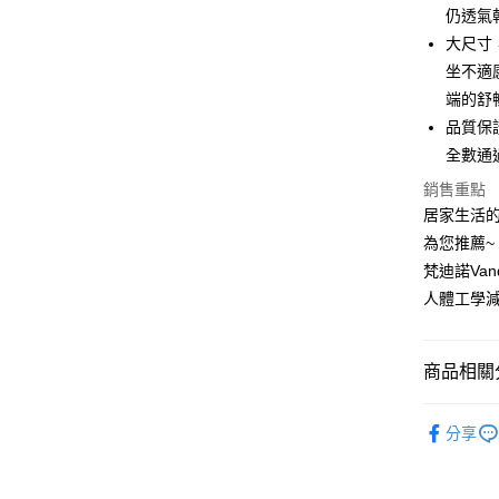
上海商
華南商
仍透氣
國泰世
Apple Pay
上海商
大尺寸
臺灣中
國泰世
坐不適
匯豐（
街口支付
臺灣中
聯邦商
端的舒
匯豐（
悠遊付
元大商
品質保證
聯邦商
玉山商
元大商
全數通
Google Pa
台新國
玉山商
銷售重點
台灣樂
台新國
全盈+PAY
居家生活
台灣樂
AFTEE先
為您推薦~
相關說明
梵迪諾Vand
【關於「A
人體工學減
ATM付款
AFTEE
便利好安
１．簡單
商品相關分
２．便利
運送方式
３．安心
套裝組合
宅配
【「AFT
分享
每筆NT$1
１．於結帳
付」結帳
２．訂單