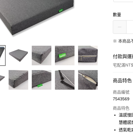
數量
※ 本商品
付款與運
宅配滿NT$
付款方式
商品特色
信用卡一
商品編號
7543569
信用卡分
商品特色
3 期 
溫感慢
6 期 
合作金
慧體感
華南商
透氣乾
合作金
LINE Pay