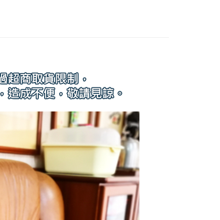
費通知簡訊後14天內，點擊此簡訊中的連結，可透過四大超商
網路銀行／等多元方式進行付款，方視為交易完成。
：結帳手續完成當下不需立刻繳費，但若您需要取消訂單，請聯
的店家。未經商家同意取消之訂單仍視為有效，需透過AFTEE
繳納相關費用。
否成功請以「AFTEE先享後付 」之結帳頁面顯示為準，若有關於
功／繳費後需取消欲退款等相關疑問，請聯繫「AFTEE先享後
援中心」
https://netprotections.freshdesk.com/support/home
項】
恩沛科技股份有限公司提供之「AFTEE先享後付」服務完成之
依本服務之必要範圍內提供個人資料，並將交易相關給付款項請
讓予恩沛科技股份有限公司。
個人資料處理事宜，請瀏覽以下網址：
ee.tw/terms/#terms3
年的使用者請事先徵得法定代理人或監護人之同意方可使用
E先享後付」，若未經同意申辦者引起之損失，本公司不負相關責
AFTEE先享後付」時，將依據個別帳號之用戶狀況，依本公司
核予不同之上限額度；若仍有額度不足之情形，本公司將視審查
用戶進行身份認證。
一人註冊多個帳號或使用他人資訊註冊。若發現惡意使用之情
科技股份有限公司將有權停止該用戶之使用額度並採取法律行