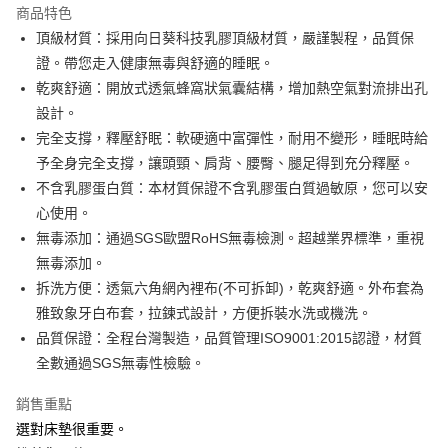
商品特色
6 期 0 利率 每期
NT$766
21家銀行
合作金庫商業銀行
第一商業銀行
頂級材質：採用向日葵科技乳膠頂級材質，嚴謹製程，品質保
華南商業銀行
彰化商業銀行
合作金庫商業銀行
第一商業銀行
LINE Pay
證。帶您走入健康無毒與舒適的睡眠。
上海商業儲蓄銀行
台北富邦商業銀行
華南商業銀行
彰化商業銀行
國泰世華商業銀行
兆豐國際商業銀行
乾爽舒適：開放式透氣蜂窩狀氣囊結構，增加熱空氣對流排出孔
Apple Pay
上海商業儲蓄銀行
台北富邦商業銀行
臺灣中小企業銀行
台中商業銀行
設計。
國泰世華商業銀行
兆豐國際商業銀行
匯豐（台灣）商業銀行
華泰商業銀行
街口支付
臺灣中小企業銀行
台中商業銀行
完全支撐，釋壓舒眠：軟硬適中富彈性，耐用不變形，睡眠時給
聯邦商業銀行
遠東國際商業銀行
匯豐（台灣）商業銀行
華泰商業銀行
予全身完全支撐，讓頭頸、肩背、腰臀、腿足得到充分釋壓。
悠遊付
元大商業銀行
永豐商業銀行
聯邦商業銀行
遠東國際商業銀行
不含乳膠蛋白質：本材質保證不含乳膠蛋白質過敏原，您可以安
玉山商業銀行
星展（台灣）商業銀行
元大商業銀行
永豐商業銀行
Google Pay
心使用。
台新國際商業銀行
中國信託商業銀行
玉山商業銀行
星展（台灣）商業銀行
台灣樂天信用卡公司
無毒添加：通過SGS歐盟RoHS無毒檢測。超越業界標準，重視
台新國際商業銀行
中國信託商業銀行
全盈+PAY
無毒添加。
台灣樂天信用卡公司
AFTEE先享後付
拆洗方便：透氣六角網內裡布(不可拆卸)，乾爽舒適。外布套為
相關說明
雅致象牙白布套，拉鍊式設計，方便拆裝水洗或機洗。
【關於「AFTEE先享後付」】
品質保證：全程台灣製造，品質管理ISO9001:2015認證，材質
ATM付款
AFTEE先享後付是「在收到商品之後才付款」的支付方式。 讓您購物簡單
全數通過SGS無毒性檢驗。
便利好安心！
１．簡單：不需註冊會員、不需綁卡、不需儲值。
運送方式
２．便利：只要手機號碼，簡訊認證，即可結帳。
銷售重點
３．安心：先確認商品／服務後，再付款。
宅配
選對床墊很重要。