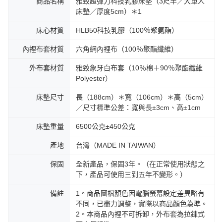
商品名稱
雅致超彈力科技乳膠床墊（3尺半／大單人
床墊／厚度5cm）＊1
床心材質
HLB50科技乳膠（100％聚氨酯）
內裡布套材質
六角網內裡布（100％聚酯纖維）
外布套材質
雅致象牙白布套（10％棉＋90％聚酯纖維
Polyester）
床墊尺寸
長（188cm）＊寬（106cm）＊高（5cm）
／尺寸標準公差：寬與長±3cm、高±1cm
床墊重量
6500公克±450公克
產地
台灣（MADE IN TAIWAN）
保固
全新產品，保固3年。（在正常使用狀態之
下，產品可使用三到五年不變形。）
備註
1。商品圖檔顏色因電腦螢幕設定差異略有
不同，已盡力調整，實際以商品顏色為準。
2。本商品內裡不可拆卸，外布套為拉鍊式