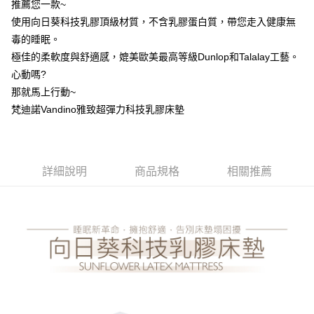
每筆NT$100，滿NT$499(含以上)免運費
推薦您一款~
【「AFTEE先享後付」結帳流程】
１．於結帳方式選擇「AFTEE先享後付」後，將跳轉至「AFTEE先享後付」
使用向日葵科技乳膠頂級材質，不含乳膠蛋白質，帶您走入健康無
結帳頁面，進行簡訊認證並確認金額後，即可完成結帳。
毒的睡眠。
２．訂單成立數日內，您將收到繳費通知簡訊。
３．收到繳費通知簡訊後14天內，點擊此簡訊中的連結，可透過四大超商／
極佳的柔軟度與舒適感，媲美歐美最高等級Dunlop和Talalay工藝。
ATM／網路銀行／等多元方式進行付款，方視為交易完成。
心動嗎?
※ 請注意：結帳手續完成當下不需立刻繳費，但若您需要取消訂單，請聯絡
那就馬上行動~
購買商品的店家。未經商家同意取消之訂單仍視為有效，需透過AFTEE先享
後付繳納相關費用。
梵迪諾Vandino雅致超彈力科技乳膠床墊
※ 交易是否成功請以「AFTEE先享後付 」之結帳頁面顯示為準，若有關於
是否繳費成功／繳費後需取消欲退款等相關疑問，請聯繫「AFTEE先享後付
客戶支援中心」
https://netprotections.freshdesk.com/support/home
【注意事項】
詳細說明
商品規格
相關推薦
１．透過由恩沛科技股份有限公司提供之「AFTEE先享後付」服務完成之交
易，需依本服務之必要範圍內提供個人資料，並將交易相關給付款項請求債
權轉讓予恩沛科技股份有限公司。
２．關於個人資料處理事宜，請瀏覽以下網址：
https://aftee.tw/terms/#terms3
３．未成年的使用者請事先徵得法定代理人或監護人之同意方可使用
「AFTEE先享後付」，若未經同意申辦者引起之損失，本公司不負相關責
任。
４．使用「AFTEE先享後付」時，將依據個別帳號之用戶狀況，依本公司即
時審查核予不同之上限額度；若仍有額度不足之情形，本公司將視審查結果
請求用戶進行身份認證。