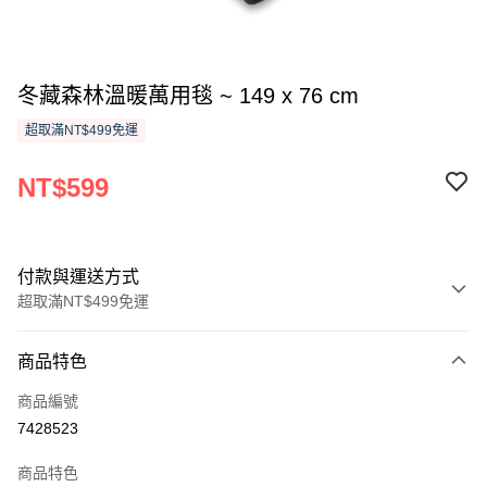
冬藏森林溫暖萬用毯 ~ 149 x 76 cm
超取滿NT$499免運
NT$599
付款與運送方式
超取滿NT$499免運
付款方式
商品特色
信用卡一次付款
商品編號
信用卡分期付款
7428523
3 期 0 利率 每期
NT$199
21家銀行
商品特色
6 期 0 利率 每期
NT$99
21家銀行
合作金庫商業銀行
第一商業銀行