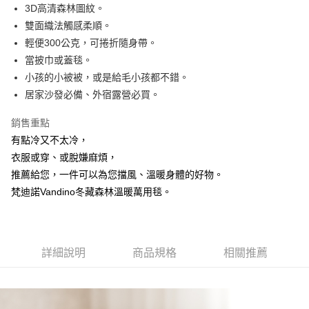
3D高清森林圖紋。
華南商業銀行
彰化商業銀行
合作金庫商業銀行
第一商業銀行
超商取貨付款
雙面織法觸感柔順。
上海商業儲蓄銀行
台北富邦商業銀行
華南商業銀行
彰化商業銀行
國泰世華商業銀行
兆豐國際商業銀行
輕便300公克，可捲折隨身帶。
LINE Pay
上海商業儲蓄銀行
台北富邦商業銀行
臺灣中小企業銀行
台中商業銀行
當披巾或蓋毯。
國泰世華商業銀行
兆豐國際商業銀行
匯豐（台灣）商業銀行
華泰商業銀行
Apple Pay
臺灣中小企業銀行
台中商業銀行
小孩的小被被，或是給毛小孩都不錯。
聯邦商業銀行
遠東國際商業銀行
匯豐（台灣）商業銀行
華泰商業銀行
居家沙發必備、外宿露營必買。
街口支付
元大商業銀行
永豐商業銀行
聯邦商業銀行
遠東國際商業銀行
玉山商業銀行
星展（台灣）商業銀行
元大商業銀行
永豐商業銀行
銷售重點
悠遊付
台新國際商業銀行
中國信託商業銀行
玉山商業銀行
星展（台灣）商業銀行
有點冷又不太冷，
台灣樂天信用卡公司
台新國際商業銀行
中國信託商業銀行
Google Pay
衣服或穿、或脫嫌麻煩，
台灣樂天信用卡公司
推薦給您，一件可以為您擋風、溫暖身體的好物。
全盈+PAY
梵迪諾Vandino冬藏森林溫暖萬用毯。
AFTEE先享後付
相關說明
【關於「AFTEE先享後付」】
ATM付款
AFTEE先享後付是「在收到商品之後才付款」的支付方式。 讓您購物簡單
詳細說明
商品規格
相關推薦
便利好安心！
１．簡單：不需註冊會員、不需綁卡、不需儲值。
運送方式
２．便利：只要手機號碼，簡訊認證，即可結帳。
３．安心：先確認商品／服務後，再付款。
全家取貨付款