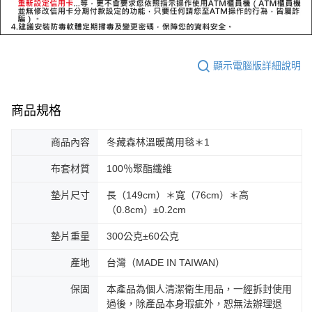
顯示電腦版詳細說明
商品規格
商品內容
冬藏森林溫暖萬用毯＊1
布套材質
100％聚酯纖維
墊片尺寸
長（149cm）＊寬（76cm）＊高
（0.8cm）±0.2cm
墊片重量
300公克±60公克
產地
台灣（MADE IN TAIWAN）
保固
本產品為個人清潔衛生用品，一經拆封使用
過後，除產品本身瑕疵外，恕無法辦理退