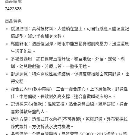
商品編號
信用卡分期付款
7422328
3 期 0 利率 每期
NT$3,333
21家銀行
商品特色
6 期 0 利率 每期
NT$1,666
21家銀行
合作金庫商業銀行
第一商業銀行
感溫控制：高科技材料，人體躺在墊上，可自行感應人體溫度記
華南商業銀行
彰化商業銀行
合作金庫商業銀行
第一商業銀行
LINE Pay
憶成型，減少半夜翻身次數。
上海商業儲蓄銀行
台北富邦商業銀行
華南商業銀行
彰化商業銀行
國泰世華商業銀行
兆豐國際商業銀行
鬆體舒眠：溫感慢回彈，睡眠中能放鬆身體肌肉壓力，迅速還原
Apple Pay
上海商業儲蓄銀行
台北富邦商業銀行
臺灣中小企業銀行
台中商業銀行
生活正能量。
國泰世華商業銀行
兆豐國際商業銀行
匯豐（台灣）商業銀行
華泰商業銀行
街口支付
臺灣中小企業銀行
台中商業銀行
多場景適用：鋪在舊床直接升級，和室地板、外宿、露營、瑜
聯邦商業銀行
遠東國際商業銀行
匯豐（台灣）商業銀行
華泰商業銀行
珈、幼兒遊戲墊、芳療…等，一墊多用途。
悠遊付
元大商業銀行
永豐商業銀行
聯邦商業銀行
遠東國際商業銀行
舒適透氣：特殊開放性氣泡結構，保持皮膚接觸面乾爽舒適，睡
玉山商業銀行
星展（台灣）商業銀行
元大商業銀行
永豐商業銀行
Google Pay
得安穩。
台新國際商業銀行
中國信託商業銀行
玉山商業銀行
星展（台灣）商業銀行
台灣樂天信用卡公司
複合式內材(軟中帶硬)：三合一複合床心，上下層偏軟，舒適性
台新國際商業銀行
中國信託商業銀行
全盈+PAY
佳，中層偏硬，長效耐久高支撐，適合喜歡睡硬床的人。
台灣樂天信用卡公司
AFTEE先享後付
記憶棉床心(偏軟)：溫感支撐，貼合身體曲線，釋壓舒眠，適合
相關說明
喜歡偏軟床墊的人。
【關於「AFTEE先享後付」】
拆洗方便：透氣式汗衣內裡(不可拆卸)，乾爽舒適。外布套採拉
ATM付款
AFTEE先享後付是「在收到商品之後才付款」的支付方式。 讓您購物簡單
鍊式設計，方便拆裝水洗或機洗。
便利好安心！
１．簡單：不需註冊會員、不需綁卡、不需儲值。
品質保證：全程台灣製造，品質管理ISO9001:2015認證，材質