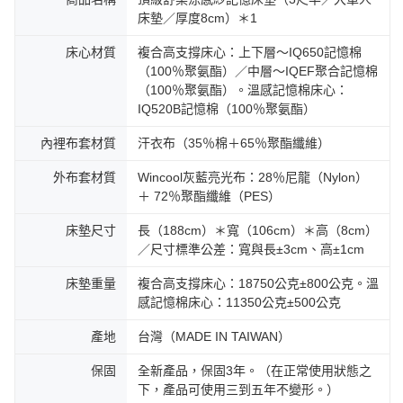
床墊／厚度8cm）＊1
床心材質
複合高支撐床心：上下層～IQ650記憶棉
（100％聚氨酯）／中層～IQEF聚合記憶棉
（100％聚氨酯）。溫感記憶棉床心：
IQ520B記憶棉（100％聚氨酯）
內裡布套材質
汗衣布（35％棉＋65％聚酯纖維）
外布套材質
Wincool灰藍亮光布：28％尼龍（Nylon）
＋ 72％聚酯纖維（PES）
床墊尺寸
長（188cm）＊寬（106cm）＊高（8cm）
／尺寸標準公差：寬與長±3cm、高±1cm
床墊重量
複合高支撐床心：18750公克±800公克。溫
感記憶棉床心：11350公克±500公克
產地
台灣（MADE IN TAIWAN）
保固
全新產品，保固3年。（在正常使用狀態之
下，產品可使用三到五年不變形。）