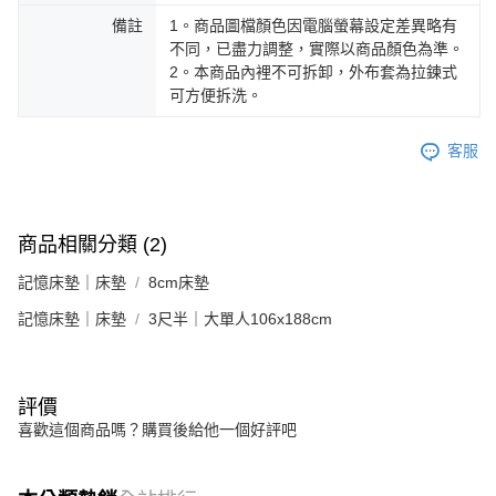
備註
1。商品圖檔顏色因電腦螢幕設定差異略有
不同，已盡力調整，實際以商品顏色為準。
2。本商品內裡不可拆卸，外布套為拉鍊式
可方便拆洗。
客服
商品相關分類 (2)
記憶床墊｜床墊
8cm床墊
記憶床墊｜床墊
3尺半｜大單人106x188cm
評價
喜歡這個商品嗎？購買後給他一個好評吧