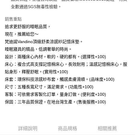
運送方式
２．便利：只要手機號碼，簡訊認證，即可結帳。
全數通過SGS無毒性檢驗。
３．安心：先確認商品／服務後，再付款。
宅配
每筆NT$100，滿NT$499(含以上)免運費
銷售重點
【「AFTEE先享後付」結帳流程】
１．於結帳方式選擇「AFTEE先享後付」後，將跳轉至「AFTEE先享後付」
追求更舒服的睡眠品質，
結帳頁面，進行簡訊認證並確認金額後，即可完成結帳。
現在，推薦給您～
２．訂單成立數日內，您將收到繳費通知簡訊。
３．收到繳費通知簡訊後14天內，點擊此簡訊中的連結，可透過四大超商／
梵迪諾Vandino頂級舒柔涼感紗記憶床墊。
ATM／網路銀行／等多元方式進行付款，方視為交易完成。
睡眠寢具的精品，低調奢華的時尚。
※ 請注意：結帳手續完成當下不需立刻繳費，但若您需要取消訂單，請聯絡
設計：兩種床心內材，軟的、硬的都有。(選擇性+100)
購買商品的店家。未經商家同意取消之訂單仍視為有效，需透過AFTEE先享
後付繳納相關費用。
床心：複合式高支撐記憶棉床心，長效耐用；溫感記憶棉床心，服
※ 交易是否成功請以「AFTEE先享後付 」之結帳頁面顯示為準，若有關於
貼身形，釋壓舒眠。(實用性+100)
是否繳費成功／繳費後需取消欲退款等相關疑問，請聯繫「AFTEE先享後付
客戶支援中心」
https://netprotections.freshdesk.com/support/home
床套：環保科技涼感紗布套，觸感柔膚滑順。(品味度+100)
尺寸：五種長寬尺寸，滿足需求。(功能性+100)
【注意事項】
客製：可依需求客製化訂單，量身訂做。(便利度+100)
１．透過由恩沛科技股份有限公司提供之「AFTEE先享後付」服務完成之交
易，需依本服務之必要範圍內提供個人資料，並將交易相關給付款項請求債
保固：三年品質保證，在地台灣生產。(售後服務+100)
權轉讓予恩沛科技股份有限公司。
２．關於個人資料處理事宜，請瀏覽以下網址：
https://aftee.tw/terms/#terms3
３．未成年的使用者請事先徵得法定代理人或監護人之同意方可使用
「AFTEE先享後付」，若未經同意申辦者引起之損失，本公司不負相關責
詳細說明
商品規格
相關推薦
任。