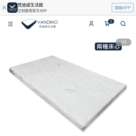
梵迪諾生活館
開啟APP
立刻使用官方APP
0
1
/
9