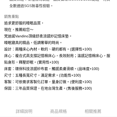
運送方式
２．便利：只要手機號碼，簡訊認證，即可結帳。
全數通過SGS無毒性檢驗。
３．安心：先確認商品／服務後，再付款。
宅配
每筆NT$100，滿NT$499(含以上)免運費
銷售重點
【「AFTEE先享後付」結帳流程】
１．於結帳方式選擇「AFTEE先享後付」後，將跳轉至「AFTEE先享後付」
追求更舒服的睡眠品質，
結帳頁面，進行簡訊認證並確認金額後，即可完成結帳。
現在，推薦給您～
２．訂單成立數日內，您將收到繳費通知簡訊。
３．收到繳費通知簡訊後14天內，點擊此簡訊中的連結，可透過四大超商／
梵迪諾Vandino頂級舒柔涼感紗記憶床墊。
ATM／網路銀行／等多元方式進行付款，方視為交易完成。
睡眠寢具的精品，低調奢華的時尚。
※ 請注意：結帳手續完成當下不需立刻繳費，但若您需要取消訂單，請聯絡
設計：兩種床心內材，軟的、硬的都有。(選擇性+100)
購買商品的店家。未經商家同意取消之訂單仍視為有效，需透過AFTEE先享
後付繳納相關費用。
床心：複合式高支撐記憶棉床心，長效耐用；溫感記憶棉床心，服
※ 交易是否成功請以「AFTEE先享後付 」之結帳頁面顯示為準，若有關於
貼身形，釋壓舒眠。(實用性+100)
是否繳費成功／繳費後需取消欲退款等相關疑問，請聯繫「AFTEE先享後付
客戶支援中心」
https://netprotections.freshdesk.com/support/home
床套：環保科技涼感紗布套，觸感柔膚滑順。(品味度+100)
尺寸：五種長寬尺寸，滿足需求。(功能性+100)
【注意事項】
客製：可依需求客製化訂單，量身訂做。(便利度+100)
１．透過由恩沛科技股份有限公司提供之「AFTEE先享後付」服務完成之交
易，需依本服務之必要範圍內提供個人資料，並將交易相關給付款項請求債
保固：三年品質保證，在地台灣生產。(售後服務+100)
權轉讓予恩沛科技股份有限公司。
２．關於個人資料處理事宜，請瀏覽以下網址：
https://aftee.tw/terms/#terms3
３．未成年的使用者請事先徵得法定代理人或監護人之同意方可使用
「AFTEE先享後付」，若未經同意申辦者引起之損失，本公司不負相關責
詳細說明
商品規格
相關推薦
任。