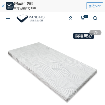
梵迪諾生活館
開啟APP
立刻使用官方APP
0
1
/
9