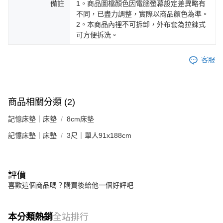
備註
1。商品圖檔顏色因電腦螢幕設定差異略有
不同，已盡力調整，實際以商品顏色為準。
2。本商品內裡不可拆卸，外布套為拉鍊式
可方便拆洗。
客服
商品相關分類 (2)
記憶床墊｜床墊
8cm床墊
記憶床墊｜床墊
3尺｜單人91x188cm
評價
喜歡這個商品嗎？購買後給他一個好評吧
本分類熱銷
全站排行