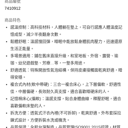
商品編號
信用卡分期付款
7410912
3 期 0 利率 每期
NT$2,933
21家銀行
商品特色
6 期 0 利率 每期
NT$1,466
21家銀行
合作金庫商業銀行
第一商業銀行
感溫控制：高科技材料，人體躺在墊上，可自行感應人體溫度記
華南商業銀行
彰化商業銀行
合作金庫商業銀行
第一商業銀行
LINE Pay
憶成型，減少半夜翻身次數。
上海商業儲蓄銀行
台北富邦商業銀行
華南商業銀行
彰化商業銀行
國泰世華商業銀行
兆豐國際商業銀行
鬆體舒眠：溫感慢回彈，睡眠中能放鬆身體肌肉壓力，迅速還原
Apple Pay
上海商業儲蓄銀行
台北富邦商業銀行
臺灣中小企業銀行
台中商業銀行
生活正能量。
國泰世華商業銀行
兆豐國際商業銀行
匯豐（台灣）商業銀行
華泰商業銀行
街口支付
臺灣中小企業銀行
台中商業銀行
多場景適用：鋪在舊床直接升級，和室地板、外宿、露營、瑜
聯邦商業銀行
遠東國際商業銀行
匯豐（台灣）商業銀行
華泰商業銀行
珈、幼兒遊戲墊、芳療…等，一墊多用途。
悠遊付
元大商業銀行
永豐商業銀行
聯邦商業銀行
遠東國際商業銀行
舒適透氣：特殊開放性氣泡結構，保持皮膚接觸面乾爽舒適，睡
玉山商業銀行
星展（台灣）商業銀行
元大商業銀行
永豐商業銀行
Google Pay
得安穩。
台新國際商業銀行
中國信託商業銀行
玉山商業銀行
星展（台灣）商業銀行
台灣樂天信用卡公司
複合式內材(軟中帶硬)：三合一複合床心，上下層偏軟，舒適性
台新國際商業銀行
中國信託商業銀行
全盈+PAY
佳，中層偏硬，長效耐久高支撐，適合喜歡睡硬床的人。
台灣樂天信用卡公司
AFTEE先享後付
記憶棉床心(偏軟)：溫感支撐，貼合身體曲線，釋壓舒眠，適合
相關說明
喜歡偏軟床墊的人。
【關於「AFTEE先享後付」】
拆洗方便：透氣式汗衣內裡(不可拆卸)，乾爽舒適。外布套採拉
ATM付款
AFTEE先享後付是「在收到商品之後才付款」的支付方式。 讓您購物簡單
鍊式設計，方便拆裝水洗或機洗。
便利好安心！
１．簡單：不需註冊會員、不需綁卡、不需儲值。
品質保證：全程台灣製造，品質管理ISO9001:2015認證，材質