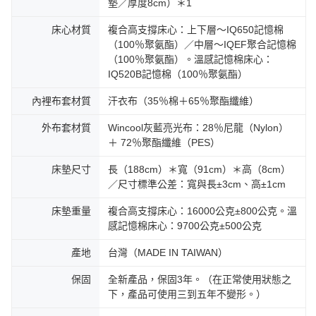
墊／厚度8cm）＊1
床心材質
複合高支撐床心：上下層～IQ650記憶棉
（100％聚氨酯）／中層～IQEF聚合記憶棉
（100％聚氨酯）。溫感記憶棉床心：
IQ520B記憶棉（100％聚氨酯）
內裡布套材質
汗衣布（35％棉＋65％聚酯纖維）
外布套材質
Wincool灰藍亮光布：28％尼龍（Nylon）
＋ 72％聚酯纖維（PES）
床墊尺寸
長（188cm）＊寬（91cm）＊高（8cm）
／尺寸標準公差：寬與長±3cm、高±1cm
床墊重量
複合高支撐床心：16000公克±800公克。溫
感記憶棉床心：9700公克±500公克
產地
台灣（MADE IN TAIWAN）
保固
全新產品，保固3年。（在正常使用狀態之
下，產品可使用三到五年不變形。）