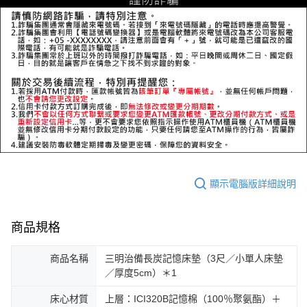
顯示電腦版詳細說明
商品規格
商品名稱
三明治備長炭記憶床墊（3尺／小單人床墊
／厚度5cm）＊1
床心材質
上層：ICI320B記憶棉（100％聚氨酯）＋