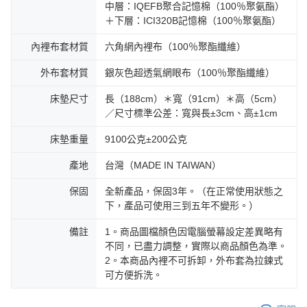
中層：IQEFB聚合記憶棉（100％聚氨酯）
＋下層：ICI320B記憶棉（100％聚氨酯）
內裡布套材質
六角網內裡布（100％聚酯纖維）
外布套材質
銀灰色超透氣網眼布（100％聚酯纖維）
床墊尺寸
長（188cm）＊寬（91cm）＊高（5cm）
／尺寸標準公差：寬與長±3cm、高±1cm
床墊重量
9100公克±200公克
產地
台灣（MADE IN TAIWAN）
保固
全新產品，保固3年。（在正常使用狀態之
下，產品可使用三到五年不變形。）
備註
1。商品圖檔顏色因電腦螢幕設定差異略有
不同，已盡力調整，實際以商品顏色為準。
2。本商品內裡不可拆卸，外布套為拉鍊式
可方便拆洗。