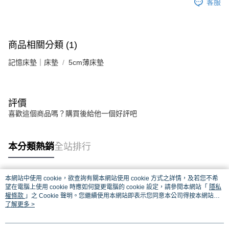
客服
商品相關分類 (1)
記憶床墊｜床墊
5cm薄床墊
評價
喜歡這個商品嗎？購買後給他一個好評吧
本分類熱銷
全站排行
本網站中使用 cookie，欲查詢有關本網站使用 cookie 方式之詳情，及若您不希
熱門標籤
望在電腦上使用 cookie 時應如何變更電腦的 cookie 設定，請參閱本網站「
隱私
權條款
」之 Cookie 聲明。您繼續使用本網站即表示您同意本公司得按本網站使
用條款之 Cookie 聲明使用 cookie。
了解更多 >