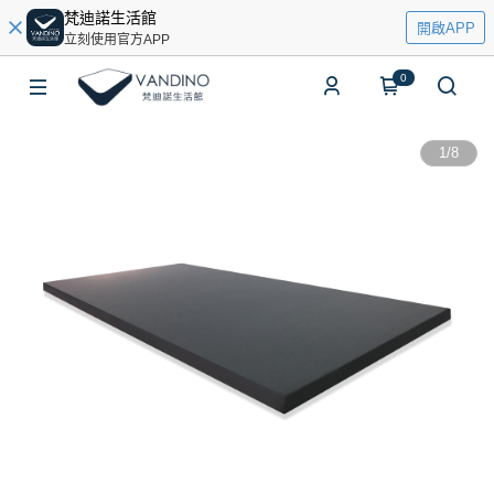
梵迪諾生活館
開啟APP
立刻使用官方APP
0
1
/
8