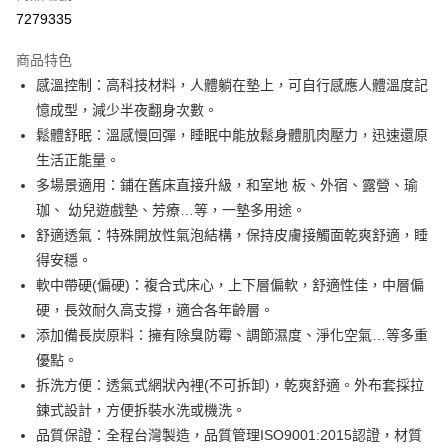
信用卡分期付款
7279335
3 期 0 利率 每期
NT$899
21家銀行
商品特色
6 期 0 利率 每期
NT$449
21家銀行
合作金庫商業銀行
第一商業銀行
感溫控制：高科技材料，人體躺在墊上，可自行感應人體溫度記
華南商業銀行
彰化商業銀行
合作金庫商業銀行
第一商業銀行
LINE Pay
憶成型，減少半夜翻身次數。
上海商業儲蓄銀行
台北富邦商業銀行
華南商業銀行
彰化商業銀行
國泰世華商業銀行
兆豐國際商業銀行
鬆體舒眠：溫感慢回彈，睡眠中能放鬆身體肌肉壓力，迅速還原
Apple Pay
上海商業儲蓄銀行
台北富邦商業銀行
臺灣中小企業銀行
台中商業銀行
生活正能量。
國泰世華商業銀行
兆豐國際商業銀行
匯豐（台灣）商業銀行
華泰商業銀行
街口支付
臺灣中小企業銀行
台中商業銀行
多場景適用：鋪在舊床直接升級，和室地 板、外宿、露營、瑜
聯邦商業銀行
遠東國際商業銀行
匯豐（台灣）商業銀行
華泰商業銀行
珈、 幼兒遊戲墊、芳療…等，一墊多用途。
悠遊付
元大商業銀行
永豐商業銀行
聯邦商業銀行
遠東國際商業銀行
舒適透氣：特殊開放性氣泡結構，保持皮膚接觸面乾爽舒適，睡
玉山商業銀行
星展（台灣）商業銀行
元大商業銀行
永豐商業銀行
Google Pay
得安穩。
台新國際商業銀行
中國信託商業銀行
玉山商業銀行
星展（台灣）商業銀行
台灣樂天信用卡公司
軟中帶硬(偏硬)：複合式床心，上下層偏軟，舒適性佳，中層偏
台新國際商業銀行
中國信託商業銀行
全盈+PAY
硬，長效耐久高支撐，適合各年齡層。
台灣樂天信用卡公司
AFTEE先享後付
添加備長炭原料：擁有除臭防霉、調節濕度、淨化空氣…等多重
相關說明
優點。
【關於「AFTEE先享後付」】
拆洗方便：透氣式網狀內裡(不可拆卸)，乾爽舒適。外布套採拉
ATM付款
AFTEE先享後付是「在收到商品之後才付款」的支付方式。 讓您購物簡單
鍊式設計，方便拆裝水洗或機洗。
便利好安心！
１．簡單：不需註冊會員、不需綁卡、不需儲值。
品質保證：全程台灣製造，品質管理ISO9001:2015認證，材質
運送方式
２．便利：只要手機號碼，簡訊認證，即可結帳。