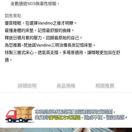
全數通過SGS無毒性檢驗。
３．安心：先確認商品／服務後，再付款。
宅配
每筆NT$100，滿NT$499(含以上)免運費
銷售重點
【「AFTEE先享後付」結帳流程】
１．於結帳方式選擇「AFTEE先享後付」後，將跳轉至「AFTEE先享後付」
優質睡眠，在選擇Vandino之後才明瞭。
結帳頁面，進行簡訊認證並確認金額後，即可完成結帳。
最懂身體的床墊，記憶最舒服的曲線。
２．訂單成立數日內，您將收到繳費通知簡訊。
３．收到繳費通知簡訊後14天內，點擊此簡訊中的連結，可透過四大超商／
釋放日積月累的壓力，回歸最原始的自己。
ATM／網路銀行／等多元方式進行付款，方視為交易完成。
為您推薦~梵迪諾Vandino三明治備長炭記憶床墊。
※ 請注意：結帳手續完成當下不需立刻繳費，但若您需要取消訂單，請聯絡
特製三層式床心，透氣高支撐、多場景適用，讓睡眠更加自在舒
購買商品的店家。未經商家同意取消之訂單仍視為有效，需透過AFTEE先享
後付繳納相關費用。
適。
※ 交易是否成功請以「AFTEE先享後付 」之結帳頁面顯示為準，若有關於
是否繳費成功／繳費後需取消欲退款等相關疑問，請聯繫「AFTEE先享後付
客戶支援中心」
https://netprotections.freshdesk.com/support/home
【注意事項】
詳細說明
商品規格
相關推薦
１．透過由恩沛科技股份有限公司提供之「AFTEE先享後付」服務完成之交
易，需依本服務之必要範圍內提供個人資料，並將交易相關給付款項請求債
權轉讓予恩沛科技股份有限公司。
２．關於個人資料處理事宜，請瀏覽以下網址：
https://aftee.tw/terms/#terms3
３．未成年的使用者請事先徵得法定代理人或監護人之同意方可使用
「AFTEE先享後付」，若未經同意申辦者引起之損失，本公司不負相關責
任。