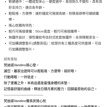
軟硬適中：一體成型床心，硬度適中，長效耐久不變形，具有良
ATM付款
AFTEE先享後付是「在收到商品之後才付款」的支付方式。 讓您購物簡單
好支持力，適合各年齡。
便利好安心！
１．簡單：不需註冊會員、不需綁卡、不需儲值。
輕鬆捲、方便帶：幾秒鐘就可捲摺收納，附簡易綁帶可綑綁攜
運送方式
２．便利：只要手機號碼，簡訊認證，即可結帳。
帶。
３．安心：先確認商品／服務後，再付款。
宅配
捲心枕獨有特色：
每筆NT$100，滿NT$499(含以上)免運費
【「AFTEE先享後付」結帳流程】
輕巧可捲摺便攜：50cm寬度，輕巧可捲摺攜帶。
１．於結帳方式選擇「AFTEE先享後付」後，將跳轉至「AFTEE先享後付」
無鐵件設計：彈性羅紋布信封式枕套無鐵件，永保睡眠安全。
結帳頁面，進行簡訊認證並確認金額後，即可完成結帳。
２．訂單成立數日內，您將收到繳費通知簡訊。
可加購調整墊片(調整高低)：枕頭共有三種高度可供選擇，可自
３．收到繳費通知簡訊後14天內，點擊此簡訊中的連結，可透過四大超商／
行加購調整墊片。
ATM／網路銀行／等多元方式進行付款，方視為交易完成。
※ 請注意：結帳手續完成當下不需立刻繳費，但若您需要取消訂單，請聯絡
銷售重點
購買商品的店家。未經商家同意取消之訂單仍視為有效，需透過AFTEE先享
後付繳納相關費用。
梵迪諾Vandino捲心墊。
※ 交易是否成功請以「AFTEE先享後付 」之結帳頁面顯示為準，若有關於
讓您，離家出遊時可以輕鬆捲、方便帶、超好睡。
是否繳費成功／繳費後需取消欲退款等相關疑問，請聯繫「AFTEE先享後付
客戶支援中心」
https://netprotections.freshdesk.com/support/home
行動睡眠，一拎就走。
除了便攜之外，本商品還是最懂身體的床墊，
【注意事項】
記憶最舒服的曲線，釋放日積月累的壓力，回歸最原始的自己。
１．透過由恩沛科技股份有限公司提供之「AFTEE先享後付」服務完成之交
易，需依本服務之必要範圍內提供個人資料，並將交易相關給付款項請求債
---------------------------------
權轉讓予恩沛科技股份有限公司。
梵迪諾Vandino備長炭捲心枕
２．關於個人資料處理事宜，請瀏覽以下網址：
https://aftee.tw/terms/#terms3
一款可輕鬆收、方便捲的記憶枕誕生，行動睡眠枕，一拎帶著走。