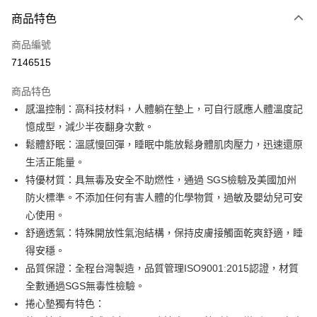
付款方式
商品特色
信用卡一次付款
商品編號
信用卡分期付款
7146515
3 期 0 利率 每期
NT$2,026
21家銀行
商品特色
6 期 0 利率 每期
NT$1,013
21家銀行
合作金庫商業銀行
第一商業銀行
感溫控制：高科技材料，人體躺在墊上，可自行感應人體溫度記
華南商業銀行
彰化商業銀行
合作金庫商業銀行
第一商業銀行
LINE Pay
憶成型，減少半夜翻身次數。
上海商業儲蓄銀行
台北富邦商業銀行
華南商業銀行
彰化商業銀行
國泰世華商業銀行
兆豐國際商業銀行
鬆體舒眠：溫感慢回彈，睡眠中能放鬆身體肌肉壓力，迅速還原
Apple Pay
上海商業儲蓄銀行
台北富邦商業銀行
臺灣中小企業銀行
台中商業銀行
生活正能量。
國泰世華商業銀行
兆豐國際商業銀行
匯豐（台灣）商業銀行
華泰商業銀行
街口支付
臺灣中小企業銀行
台中商業銀行
特優材質：具無毒及安全不助燃性，通過 SGS檢驗及美國加州
聯邦商業銀行
遠東國際商業銀行
匯豐（台灣）商業銀行
華泰商業銀行
防火標準。不添加任何有害人體的化學物質，過敏及嬰幼兒可安
悠遊付
元大商業銀行
永豐商業銀行
聯邦商業銀行
遠東國際商業銀行
心使用。
玉山商業銀行
星展（台灣）商業銀行
元大商業銀行
永豐商業銀行
Google Pay
舒適透氣：特殊開放性氣泡結構，保持皮膚接觸面乾爽舒適，睡
台新國際商業銀行
中國信託商業銀行
玉山商業銀行
星展（台灣）商業銀行
台灣樂天信用卡公司
得安穩。
台新國際商業銀行
中國信託商業銀行
全盈+PAY
品質保證：全程台灣製造，品質管理ISO9001:2015認證，材質
台灣樂天信用卡公司
AFTEE先享後付
全數通過SGS無毒性檢驗。
相關說明
捲心墊獨有特色：
【關於「AFTEE先享後付」】