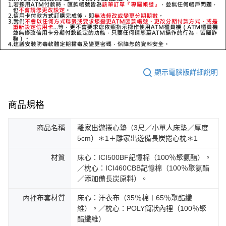
顯示電腦版詳細說明
商品規格
商品名稱
離家出遊捲心墊（3尺／小單人床墊／厚度
5cm）＊1＋離家出遊備長炭捲心枕＊1
材質
床心：ICI500BF記憶棉（100％聚氨酯）。
／枕心：ICI460CBB記憶棉（100％聚氨酯
／添加備長炭原料）。
內裡布套材質
床心：汗衣布（35％棉＋65％聚酯纖
維）。／枕心：POLY筒狀內裡（100％聚
酯纖維）