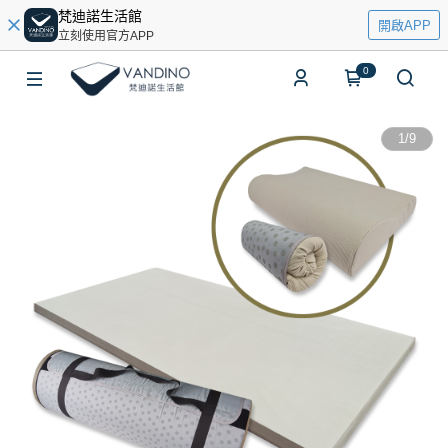
梵迪諾生活館
開啟APP
立刻使用官方APP
0
1
/
9