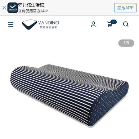
梵迪諾生活館
開啟APP
立刻使用官方APP
0
1
/
9