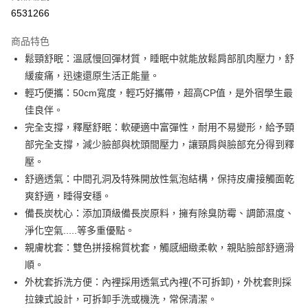
信用卡分期付款
6531266
3 期 0 利率 每期
NT$199
21家銀行
商品特色
6 期 0 利率 每期
NT$99
21家銀行
合作金庫商業銀行
第一商業銀行
鬆頸舒眠：溫感慢回彈材質，睡眠中就能放鬆肩部肌肉壓力，舒
華南商業銀行
彰化商業銀行
合作金庫商業銀行
第一商業銀行
超商取貨付款
緩痠痛，迅速還原生活正能量。
上海商業儲蓄銀行
台北富邦商業銀行
華南商業銀行
彰化商業銀行
國泰世華商業銀行
兆豐國際商業銀行
輕巧便攜：50cm寬度，輕巧好攜帶，超高CP值，是外宿學生最
LINE Pay
上海商業儲蓄銀行
台北富邦商業銀行
臺灣中小企業銀行
台中商業銀行
佳良伴。
國泰世華商業銀行
兆豐國際商業銀行
匯豐（台灣）商業銀行
華泰商業銀行
Apple Pay
臺灣中小企業銀行
台中商業銀行
完全支撐，釋壓舒眠：軟硬適中富彈性，耐用不易變形，給予頸
聯邦商業銀行
遠東國際商業銀行
匯豐（台灣）商業銀行
華泰商業銀行
部完全支撐，減少臉部與枕頭間壓力，讓頸肩與臉部充分得到釋
街口支付
元大商業銀行
永豐商業銀行
聯邦商業銀行
遠東國際商業銀行
壓。
玉山商業銀行
星展（台灣）商業銀行
元大商業銀行
永豐商業銀行
悠遊付
舒適透氣：中間孔洞及特殊開放性氣泡結構，保持皮膚接觸面乾
台新國際商業銀行
中國信託商業銀行
玉山商業銀行
星展（台灣）商業銀行
台灣樂天信用卡公司
爽舒適，睡得安穩。
台新國際商業銀行
中國信託商業銀行
Google Pay
備長炭枕心：添加頂級備長炭原料，擁有除臭防霉、調節濕度、
台灣樂天信用卡公司
全盈+PAY
淨化空氣.....等多重優點。
親膚枕套：雙色拼接棉質枕套，觸感細緻柔軟，親貼臉部舒適滑
AFTEE先享後付
順。
相關說明
外枕套拆洗方便：內裡採用透氣式內裡(不可拆卸)，外枕套則採
【關於「AFTEE先享後付」】
ATM付款
AFTEE先享後付是「在收到商品之後才付款」的支付方式。 讓您購物簡單
拉鍊式設計，可拆卸手洗或機洗，常保清潔。
便利好安心！