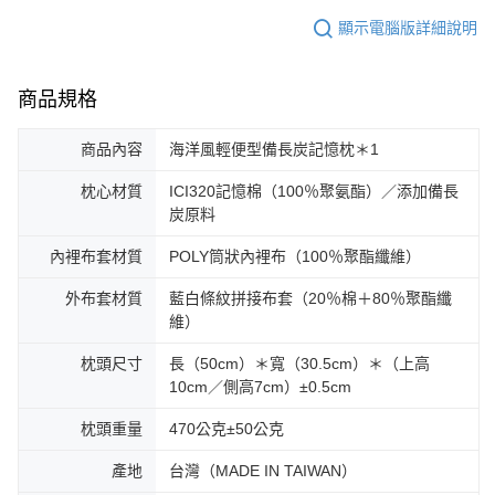
顯示電腦版詳細說明
商品規格
商品內容
海洋風輕便型備長炭記憶枕＊1
枕心材質
ICI320記憶棉（100％聚氨酯）／添加備長
炭原料
內裡布套材質
POLY筒狀內裡布（100％聚酯纖維）
外布套材質
藍白條紋拼接布套（20％棉＋80％聚酯纖
維）
枕頭尺寸
長（50cm）＊寬（30.5cm）＊（上高
10cm／側高7cm）±0.5cm
枕頭重量
470公克±50公克
產地
台灣（MADE IN TAIWAN）