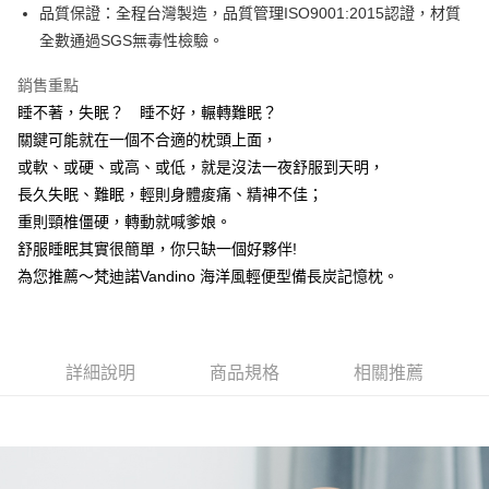
品質保證：全程台灣製造，品質管理ISO9001:2015認證，材質
１．簡單：不需註冊會員、不需綁卡、不需儲值。
運送方式
２．便利：只要手機號碼，簡訊認證，即可結帳。
全數通過SGS無毒性檢驗。
３．安心：先確認商品／服務後，再付款。
全家取貨付款
銷售重點
每筆NT$60，滿NT$499(含以上)免運費
【「AFTEE先享後付」結帳流程】
睡不著，失眠？ 睡不好，輾轉難眠？
１．於結帳方式選擇「AFTEE先享後付」後，將跳轉至「AFTEE先享後付」
7-11取貨付款
結帳頁面，進行簡訊認證並確認金額後，即可完成結帳。
關鍵可能就在一個不合適的枕頭上面，
２．訂單成立數日內，您將收到繳費通知簡訊。
每筆NT$60，滿NT$499(含以上)免運費
或軟、或硬、或高、或低，就是沒法一夜舒服到天明，
３．收到繳費通知簡訊後14天內，點擊此簡訊中的連結，可透過四大超商／
長久失眠、難眠，輕則身體痠痛、精神不佳；
ATM／網路銀行／等多元方式進行付款，方視為交易完成。
宅配
※ 請注意：結帳手續完成當下不需立刻繳費，但若您需要取消訂單，請聯絡
重則頸椎僵硬，轉動就喊爹娘。
每筆NT$100，滿NT$499(含以上)免運費
購買商品的店家。未經商家同意取消之訂單仍視為有效，需透過AFTEE先享
舒服睡眠其實很簡單，你只缺一個好夥伴!
後付繳納相關費用。
※ 交易是否成功請以「AFTEE先享後付 」之結帳頁面顯示為準，若有關於
為您推薦～梵迪諾Vandino 海洋風輕便型備長炭記憶枕。
是否繳費成功／繳費後需取消欲退款等相關疑問，請聯繫「AFTEE先享後付
客戶支援中心」
https://netprotections.freshdesk.com/support/home
【注意事項】
詳細說明
商品規格
相關推薦
１．透過由恩沛科技股份有限公司提供之「AFTEE先享後付」服務完成之交
易，需依本服務之必要範圍內提供個人資料，並將交易相關給付款項請求債
權轉讓予恩沛科技股份有限公司。
２．關於個人資料處理事宜，請瀏覽以下網址：
https://aftee.tw/terms/#terms3
３．未成年的使用者請事先徵得法定代理人或監護人之同意方可使用