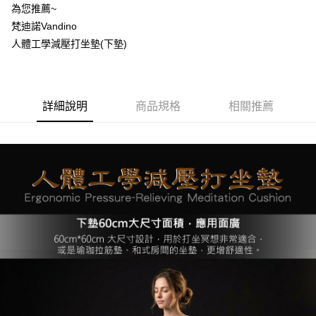
３．安心：先確認商品／服務後，再付款。
宅配
為您推薦~
每筆NT$100，滿NT$499(含以上)免運費
梵迪諾Vandino
【「AFTEE先享後付」結帳流程】
１．於結帳方式選擇「AFTEE先享後付」後，將跳轉至「AFTEE先享後付」
人體工學減壓打坐墊(下墊)
結帳頁面，進行簡訊認證並確認金額後，即可完成結帳。
２．訂單成立數日內，您將收到繳費通知簡訊。
３．收到繳費通知簡訊後14天內，點擊此簡訊中的連結，可透過四大超商／
ATM／網路銀行／等多元方式進行付款，方視為交易完成。
※ 請注意：結帳手續完成當下不需立刻繳費，但若您需要取消訂單，請聯絡
詳細說明
商品規格
相關推薦
購買商品的店家。未經商家同意取消之訂單仍視為有效，需透過AFTEE先享
後付繳納相關費用。
※ 交易是否成功請以「AFTEE先享後付 」之結帳頁面顯示為準，若有關於
是否繳費成功／繳費後需取消欲退款等相關疑問，請聯繫「AFTEE先享後付
客戶支援中心」
https://netprotections.freshdesk.com/support/home
【注意事項】
１．透過由恩沛科技股份有限公司提供之「AFTEE先享後付」服務完成之交
易，需依本服務之必要範圍內提供個人資料，並將交易相關給付款項請求債
權轉讓予恩沛科技股份有限公司。
２．關於個人資料處理事宜，請瀏覽以下網址：
https://aftee.tw/terms/#terms3
３．未成年的使用者請事先徵得法定代理人或監護人之同意方可使用
「AFTEE先享後付」，若未經同意申辦者引起之損失，本公司不負相關責
任。
４．使用「AFTEE先享後付」時，將依據個別帳號之用戶狀況，依本公司即