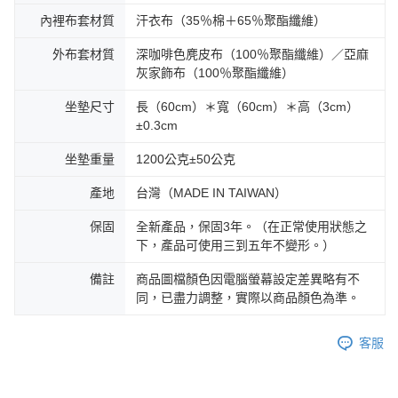
內裡布套材質
汗衣布（35％棉＋65％聚酯纖維）
外布套材質
深咖啡色麂皮布（100％聚酯纖維）／亞麻
灰家飾布（100％聚酯纖維）
坐墊尺寸
長（60cm）＊寬（60cm）＊高（3cm）
±0.3cm
坐墊重量
1200公克±50公克
產地
台灣（MADE IN TAIWAN）
保固
全新產品，保固3年。（在正常使用狀態之
下，產品可使用三到五年不變形。）
備註
商品圖檔顏色因電腦螢幕設定差異略有不
同，已盡力調整，實際以商品顏色為準。
客服