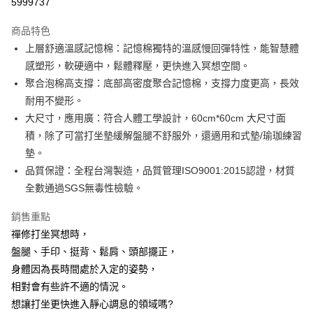
5999737
3 期 0 利率 每期
NT$293
21家銀行
商品特色
6 期 0 利率 每期
NT$146
21家銀行
合作金庫商業銀行
第一商業銀行
上層舒適溫感記憶棉：記憶棉獨特的溫感慢回彈特性，能智慧體
華南商業銀行
彰化商業銀行
合作金庫商業銀行
第一商業銀行
LINE Pay
感塑形，軟硬適中，鬆體釋壓，更快進入冥想空間。
上海商業儲蓄銀行
台北富邦商業銀行
華南商業銀行
彰化商業銀行
國泰世華商業銀行
兆豐國際商業銀行
聚合泡棉高支撐：底部高密度聚合記憶棉，支撐力度更高，長效
Apple Pay
上海商業儲蓄銀行
台北富邦商業銀行
臺灣中小企業銀行
台中商業銀行
耐用不變形。
國泰世華商業銀行
兆豐國際商業銀行
匯豐（台灣）商業銀行
華泰商業銀行
街口支付
臺灣中小企業銀行
台中商業銀行
大尺寸，應用廣：符合人體工學設計，60cm*60cm 大尺寸面
聯邦商業銀行
遠東國際商業銀行
匯豐（台灣）商業銀行
華泰商業銀行
積，除了可當打坐墊緩解盤腿不舒服外，還適用和式墊/瑜珈練習
悠遊付
元大商業銀行
永豐商業銀行
聯邦商業銀行
遠東國際商業銀行
墊。
玉山商業銀行
星展（台灣）商業銀行
元大商業銀行
永豐商業銀行
Google Pay
品質保證：全程台灣製造，品質管理ISO9001:2015認證，材質
台新國際商業銀行
中國信託商業銀行
玉山商業銀行
星展（台灣）商業銀行
台灣樂天信用卡公司
全數通過SGS無毒性檢驗。
台新國際商業銀行
中國信託商業銀行
全盈+PAY
台灣樂天信用卡公司
銷售重點
AFTEE先享後付
禪修打坐冥想時，
相關說明
【關於「AFTEE先享後付」】
盤腿、手印、挺背、鬆肩、頭部擺正，
ATM付款
AFTEE先享後付是「在收到商品之後才付款」的支付方式。 讓您購物簡單
身體因為長時間處於入定的姿勢，
便利好安心！
相對會有些許不適的情況。
１．簡單：不需註冊會員、不需綁卡、不需儲值。
運送方式
２．便利：只要手機號碼，簡訊認證，即可結帳。
想讓打坐更快進入靜心調息的領域嗎?