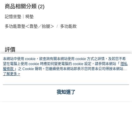
商品相關分類 (2)
記憶坐墊｜椅墊
多功能靠墊＜靠墊／抬腿＞
多功能款
評價
喜歡這個商品嗎？購買後給他一個好評吧
本網站中使用 cookie，欲查詢有關本網站使用 cookie 方式之詳情，及若您不希
望在電腦上使用 cookie 時應如何變更電腦的 cookie 設定，請參閱本網站「
隱私
權條款
」之 Cookie 聲明。您繼續使用本網站即表示您同意本公司得按本網站使
本分類熱銷
全站排行
用條款之 Cookie 聲明使用 cookie。
了解更多 >
我知道了
熱門標籤