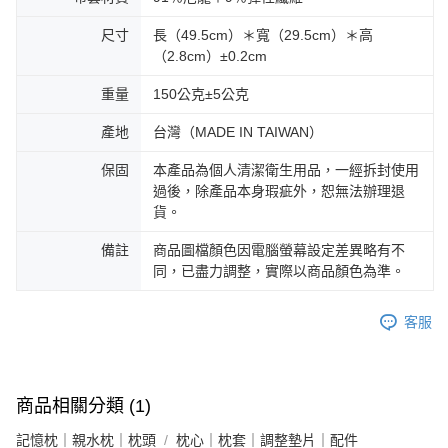
尺寸
長（49.5cm）＊寬（29.5cm）＊高
（2.8cm）±0.2cm
重量
150公克±5公克
產地
台灣（MADE IN TAIWAN）
保固
本產品為個人清潔衛生用品，一經拆封使用
過後，除產品本身瑕疵外，恕無法辦理退
貨。
備註
商品圖檔顏色因電腦螢幕設定差異略有不
同，已盡力調整，實際以商品顏色為準。
客服
商品相關分類 (1)
記憶枕｜親水枕｜枕頭
枕心｜枕套｜調整墊片｜配件