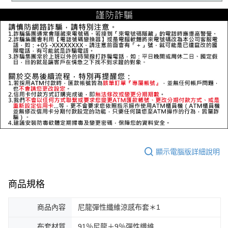
顯示電腦版詳細說明
商品規格
商品內容
尼龍彈性纖維涼感布套＊1
布套材質
91％尼龍＋9％彈性纖維