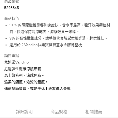
商品編號
信用卡分期付款
5298845
3 期 0 利率 每期
NT$53
21家銀行
商品特色
6 期 0 利率 每期
NT$26
21家銀行
合作金庫商業銀行
第一商業銀行
91% 的尼龍纖維是導熱速度快、含水率最高、吸汗效果極佳材
華南商業銀行
彰化商業銀行
合作金庫商業銀行
第一商業銀行
超商取貨付款
質，快速保持清涼乾爽，涼感效果一級棒。
上海商業儲蓄銀行
台北富邦商業銀行
華南商業銀行
彰化商業銀行
國泰世華商業銀行
兆豐國際商業銀行
9% 的彈性纖維成分，讓整個枕套觸感柔細光滑、輕柔性佳。
LINE Pay
上海商業儲蓄銀行
台北富邦商業銀行
臺灣中小企業銀行
台中商業銀行
適用於：Vandino快樂寶貝智慧水冷膠薄墊枕
國泰世華商業銀行
兆豐國際商業銀行
匯豐（台灣）商業銀行
華泰商業銀行
Apple Pay
臺灣中小企業銀行
台中商業銀行
聯邦商業銀行
遠東國際商業銀行
銷售重點
匯豐（台灣）商業銀行
華泰商業銀行
街口支付
元大商業銀行
永豐商業銀行
梵迪諾Vandino
聯邦商業銀行
遠東國際商業銀行
玉山商業銀行
星展（台灣）商業銀行
元大商業銀行
永豐商業銀行
尼龍彈性纖維涼感布套
悠遊付
台新國際商業銀行
中國信託商業銀行
玉山商業銀行
星展（台灣）商業銀行
馬卡龍系列，涼感色系。
台灣樂天信用卡公司
台新國際商業銀行
中國信託商業銀行
Google Pay
溫柔的觸感，沁涼的體感。
台灣樂天信用卡公司
速速幫助寶寶，或是午休上班族進入夢鄉。
全盈+PAY
AFTEE先享後付
相關說明
【關於「AFTEE先享後付」】
詳細說明
商品規格
相關推薦
ATM付款
AFTEE先享後付是「在收到商品之後才付款」的支付方式。 讓您購物簡單