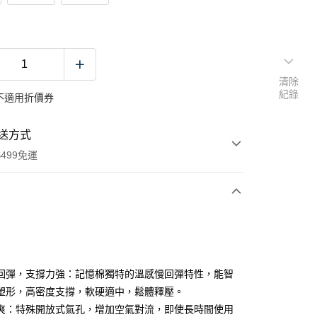
清除
紀錄
不適用折價券
送方式
499免運
次付款
期付款
0 利率 每期
NT$726
21家銀行
回彈，支撐力強：記憶棉獨特的溫感慢回彈特性，能智
0 利率 每期
NT$363
21家銀行
庫商業銀行
第一商業銀行
塑形，高密度支撐，軟硬適中，鬆體釋壓。
業銀行
彰化商業銀行
爽：特殊開放式氣孔，增加空氣對流，即使長時間使用
庫商業銀行
第一商業銀行