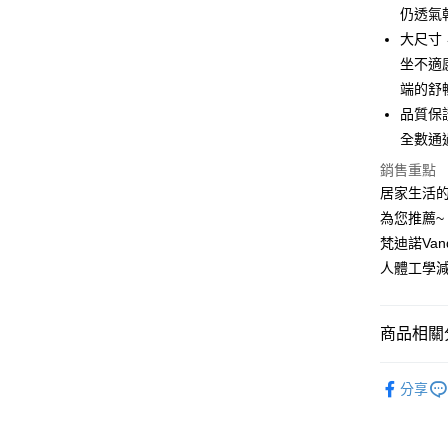
上海商
華南商
仍透氣
國泰世
Apple Pay
上海商
大尺寸
臺灣中
國泰世
坐不適
匯豐（
街口支付
臺灣中
聯邦商
端的舒
匯豐（
悠遊付
元大商
品質保證
聯邦商
玉山商
元大商
全數通
Google Pa
台新國
玉山商
銷售重點
台灣樂
台新國
全盈+PAY
居家生活
台灣樂
AFTEE先
為您推薦~
相關說明
梵迪諾Vand
【關於「A
人體工學減
ATM付款
AFTEE
便利好安
１．簡單
商品相關分
２．便利
運送方式
３．安心
套裝組合
宅配
【「AFT
分享
每筆NT$1
１．於結帳
付」結帳
２．訂單