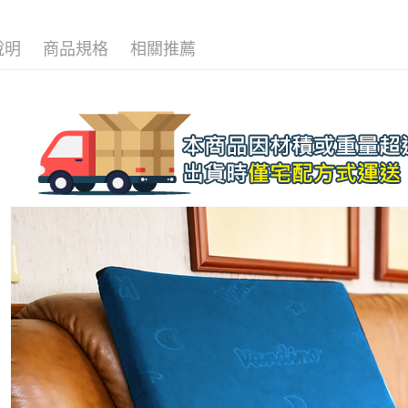
３．收到繳
／ATM／
※ 請注意
說明
商品規格
相關推薦
絡購買商品
先享後付
※ 交易是
是否繳費成
付客戶支
【注意事
１．透過由
交易，需
求債權轉
２．關於
https://aft
３．未成
「AFTE
任。
４．使用「
即時審查
結果請求
５．嚴禁
形，恩沛
動。