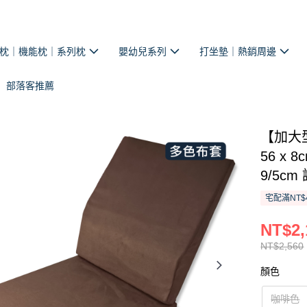
枕｜機能枕｜系列枕
嬰幼兒系列
打坐墊｜熱銷周邊
部落客推薦
【加大
56 x 
9/5c
宅配滿NT$
NT$2,
NT$2,560
顏色
咖啡色