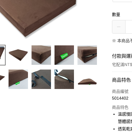
數量
※ 本商品
付款與運
宅配滿NT$
付款方式
商品特色
信用卡一
商品編號
5014402
信用卡分
商品特色
3 期 
溫感慢
6 期 
合作金
慧體感
華南商
透氣乾
合作金
LINE Pay