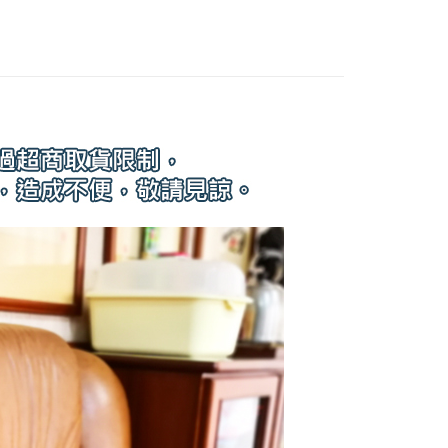
費通知簡訊後14天內，點擊此簡訊中的連結，可透過四大超商
網路銀行／等多元方式進行付款，方視為交易完成。
：結帳手續完成當下不需立刻繳費，但若您需要取消訂單，請聯
的店家。未經商家同意取消之訂單仍視為有效，需透過AFTEE
繳納相關費用。
否成功請以「AFTEE先享後付 」之結帳頁面顯示為準，若有關於
功／繳費後需取消欲退款等相關疑問，請聯繫「AFTEE先享後
援中心」
https://netprotections.freshdesk.com/support/home
項】
恩沛科技股份有限公司提供之「AFTEE先享後付」服務完成之
依本服務之必要範圍內提供個人資料，並將交易相關給付款項請
讓予恩沛科技股份有限公司。
個人資料處理事宜，請瀏覽以下網址：
ee.tw/terms/#terms3
年的使用者請事先徵得法定代理人或監護人之同意方可使用
E先享後付」，若未經同意申辦者引起之損失，本公司不負相關責
AFTEE先享後付」時，將依據個別帳號之用戶狀況，依本公司
核予不同之上限額度；若仍有額度不足之情形，本公司將視審查
用戶進行身份認證。
一人註冊多個帳號或使用他人資訊註冊。若發現惡意使用之情
科技股份有限公司將有權停止該用戶之使用額度並採取法律行