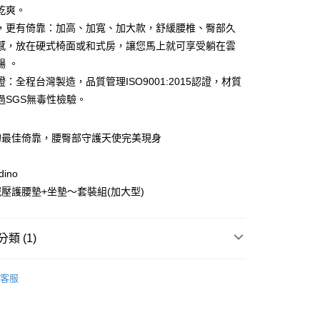
業儲蓄銀行
台北富邦商業銀行
業銀行
彰化商業銀行
乾爽。
華商業銀行
兆豐國際商業銀行
業儲蓄銀行
台北富邦商業銀行
，更有倚靠：加高、加寬、加大款，舒緩腰椎、臀部久
小企業銀行
台中商業銀行
華商業銀行
兆豐國際商業銀行
感，放在硬式椅面或和式房，讓您馬上就可享受躺在雲
台灣）商業銀行
華泰商業銀行
小企業銀行
台中商業銀行
業銀行
遠東國際商業銀行
暢 。
台灣）商業銀行
華泰商業銀行
業銀行
永豐商業銀行
：全程台灣製造，品質管理ISO9001:2015認證，材質
業銀行
遠東國際商業銀行
業銀行
星展（台灣）商業銀行
業銀行
永豐商業銀行
過SGS無毒性檢驗。
y
際商業銀行
中國信託商業銀行
業銀行
星展（台灣）商業銀行
天信用卡公司
際商業銀行
中國信託商業銀行
的最佳倚靠，腰臀部守護天使完美現身
天信用卡公司
享後付
ino
FTEE先享後付」】
壓護腰墊+坐墊～套裝組(加大型)
先享後付是「在收到商品之後才付款」的支付方式。 讓您購物簡單
心！
：不需註冊會員、不需綁卡、不需儲值。
類 (1)
：只要手機號碼，簡訊認證，即可結帳。
：先確認商品／服務後，再付款。
EE先享後付」結帳流程】
客服
00，滿NT$499(含以上)免運費
方式選擇「AFTEE先享後付」後，將跳轉至「AFTEE先享後
頁面，進行簡訊認證並確認金額後，即可完成結帳。
成立數日內，您將收到繳費通知簡訊。