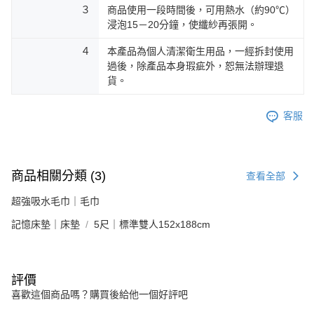
３
商品使用一段時間後，可用熱水（約90℃）
浸泡15－20分鐘，使纖紗再張開。
４
本產品為個人清潔衛生用品，一經拆封使用
過後，除產品本身瑕疵外，恕無法辦理退
貨。
客服
商品相關分類 (3)
查看全部
超強吸水毛巾｜毛巾
記憶床墊｜床墊
5尺｜標準雙人152x188cm
評價
喜歡這個商品嗎？購買後給他一個好評吧