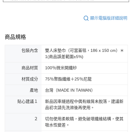
顯示電腦版詳細說明
商品規格
包裝內含
雙人床墊巾（可當蓋毯，186 x 150 cm）＊
1(商品誤差範圍±5%)
商品材質
100％微米開纖紗
材質成分
75％聚酯纖維＋25％尼龍
產地
台灣（MADE IN TAIWAN）
貼心建議１
新品因車縫過程中偶有線屑未脫落，建議新
品初次請先洗滌後再使用。
２
切勿使用柔軟精，避免破壞纖維結構，使其
吸水性變差。