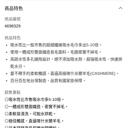
付款方式
商品特色
信用卡一次付款
商品編號
信用卡分期付款
4698329
3 期 0 利率 每期
NT$660
21家銀行
商品特色
6 期 0 利率 每期
NT$330
21家銀行
合作金庫商業銀行
第一商業銀行
吸水性比一般市售的超細纖維吸水毛巾多出5-10倍。
華南商業銀行
彰化商業銀行
合作金庫商業銀行
第一商業銀行
超商取貨付款
使用一體成形雙面織造長毛面料，毛圈密實不掉毛。
上海商業儲蓄銀行
台北富邦商業銀行
華南商業銀行
彰化商業銀行
國泰世華商業銀行
兆豐國際商業銀行
高疏水性多孔縫隙設計，絕不添加吸水劑，超強吸水性、快速排
LINE Pay
上海商業儲蓄銀行
台北富邦商業銀行
臺灣中小企業銀行
台中商業銀行
乾水分。
國泰世華商業銀行
兆豐國際商業銀行
匯豐（台灣）商業銀行
華泰商業銀行
Apple Pay
臺灣中小企業銀行
台中商業銀行
愛不釋手的柔軟觸感，直逼高級喀什米爾羊毛(CASHMERE)。
聯邦商業銀行
遠東國際商業銀行
匯豐（台灣）商業銀行
華泰商業銀行
百分百在地台灣製造，品質有國家掛保障。
街口支付
元大商業銀行
永豐商業銀行
聯邦商業銀行
遠東國際商業銀行
玉山商業銀行
星展（台灣）商業銀行
元大商業銀行
永豐商業銀行
銷售重點
悠遊付
台新國際商業銀行
中國信託商業銀行
玉山商業銀行
星展（台灣）商業銀行
◎吸水性比市售吸水巾多5-10倍。
台灣樂天信用卡公司
台新國際商業銀行
中國信託商業銀行
Google Pay
◎一體成形雙面織造，密實不掉毛。
台灣樂天信用卡公司
◎柔軟易清洗，可脫水烘乾。
全盈+PAY
◎極佳觸感，直逼喀什米爾羊毛。
AFTEE先享後付