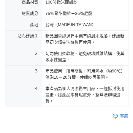
商品材質
100％微米開纖紗
材質成分
75％聚酯纖維＋25％尼龍
產地
台灣（MADE IN TAIWAN）
貼心建議１
新品因車縫過程中偶有線屑未脫落，建議新
品初次請先洗滌後再使用。
２
切勿使用柔軟精，避免破壞纖維結構，使其
吸水性變差。
３
商品使用一段時間後，可用熱水（約90℃）
浸泡15－20分鐘，使纖紗再張開。
４
本產品為個人清潔衛生用品，一經拆封使用
過後，除產品本身瑕疵外，恕無法辦理退
貨。
客服