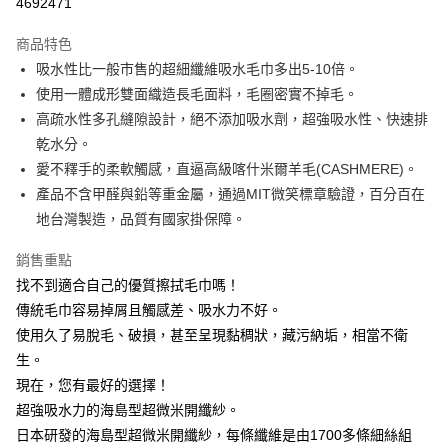
4692471
3 期 0 利率 每期
NT$300
21家銀行
商品特色
6 期 0 利率 每期
NT$150
21家銀行
合作金庫商業銀行
第一商業銀行
吸水性比一般市售的超細纖維吸水毛巾多出5-10倍。
華南商業銀行
彰化商業銀行
合作金庫商業銀行
第一商業銀行
超商取貨付款
使用一體成形雙面織造長毛面料，毛圈密實不掉毛。
上海商業儲蓄銀行
台北富邦商業銀行
華南商業銀行
彰化商業銀行
國泰世華商業銀行
兆豐國際商業銀行
高疏水性多孔縫隙設計，絕不添加吸水劑，超強吸水性、快速排
LINE Pay
上海商業儲蓄銀行
台北富邦商業銀行
臺灣中小企業銀行
台中商業銀行
乾水分。
國泰世華商業銀行
兆豐國際商業銀行
匯豐（台灣）商業銀行
華泰商業銀行
Apple Pay
臺灣中小企業銀行
台中商業銀行
愛不釋手的柔軟觸感，直逼高級喀什米爾羊毛(CASHMERE)。
聯邦商業銀行
遠東國際商業銀行
匯豐（台灣）商業銀行
華泰商業銀行
產品不含甲醛與鉛等重金屬，通過MIT微笑標章驗證，百分百在
街口支付
元大商業銀行
永豐商業銀行
聯邦商業銀行
遠東國際商業銀行
地台灣製造，品質有國家掛保障。
玉山商業銀行
星展（台灣）商業銀行
元大商業銀行
永豐商業銀行
悠遊付
台新國際商業銀行
中國信託商業銀行
玉山商業銀行
星展（台灣）商業銀行
銷售重點
台灣樂天信用卡公司
台新國際商業銀行
中國信託商業銀行
Google Pay
找不到適合自己的優質擦拭毛巾嗎！
台灣樂天信用卡公司
傳統毛巾容易掉屑且觸感差、吸水力不好。
全盈+PAY
使用久了易脫毛、破損，甚至呈現黏稠狀，藏污納垢，相當不衛
AFTEE先享後付
生。
相關說明
現在，您有最好的選擇！
【關於「AFTEE先享後付」】
ATM付款
超強吸水力的海島型超微米開纖紗。
AFTEE先享後付是「在收到商品之後才付款」的支付方式。 讓您購物簡單
便利好安心！
日本研發的海島型超微米開纖紗，每條纖維是由1700多條細絲組