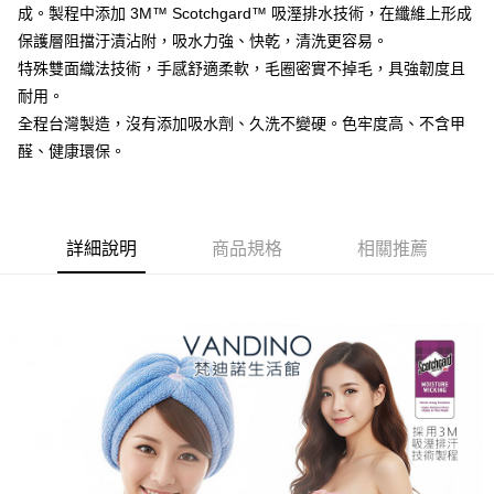
１．簡單：不需註冊會員、不需綁卡、不需儲值。
運送方式
成。製程中添加 3M™ Scotchgard™ 吸溼排水技術，在纖維上形成
２．便利：只要手機號碼，簡訊認證，即可結帳。
保護層阻擋汙漬沾附，吸水力強、快乾，清洗更容易。
３．安心：先確認商品／服務後，再付款。
全家取貨付款
特殊雙面織法技術，手感舒適柔軟，毛圈密實不掉毛，具強韌度且
每筆NT$60，滿NT$499(含以上)免運費
【「AFTEE先享後付」結帳流程】
耐用。
１．於結帳方式選擇「AFTEE先享後付」後，將跳轉至「AFTEE先享後付」
7-11取貨付款
結帳頁面，進行簡訊認證並確認金額後，即可完成結帳。
全程台灣製造，沒有添加吸水劑、久洗不變硬。色牢度高、不含甲
２．訂單成立數日內，您將收到繳費通知簡訊。
每筆NT$60，滿NT$499(含以上)免運費
醛、健康環保。
３．收到繳費通知簡訊後14天內，點擊此簡訊中的連結，可透過四大超商／
ATM／網路銀行／等多元方式進行付款，方視為交易完成。
宅配
※ 請注意：結帳手續完成當下不需立刻繳費，但若您需要取消訂單，請聯絡
每筆NT$100，滿NT$499(含以上)免運費
購買商品的店家。未經商家同意取消之訂單仍視為有效，需透過AFTEE先享
後付繳納相關費用。
詳細說明
商品規格
相關推薦
※ 交易是否成功請以「AFTEE先享後付 」之結帳頁面顯示為準，若有關於
是否繳費成功／繳費後需取消欲退款等相關疑問，請聯繫「AFTEE先享後付
客戶支援中心」
https://netprotections.freshdesk.com/support/home
【注意事項】
１．透過由恩沛科技股份有限公司提供之「AFTEE先享後付」服務完成之交
易，需依本服務之必要範圍內提供個人資料，並將交易相關給付款項請求債
權轉讓予恩沛科技股份有限公司。
２．關於個人資料處理事宜，請瀏覽以下網址：
https://aftee.tw/terms/#terms3
３．未成年的使用者請事先徵得法定代理人或監護人之同意方可使用
「AFTEE先享後付」，若未經同意申辦者引起之損失，本公司不負相關責