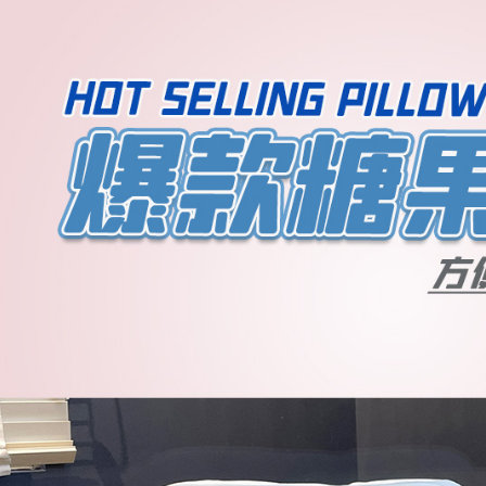
每筆NT$6
／ATM／
※ 請注意
宅配
絡購買商品
先享後付
每筆NT$1
※ 交易是
是否繳費成
付客戶支
【注意事
１．透過由
交易，需
求債權轉
２．關於
https://aft
３．未成
「AFTE
任。
４．使用「
即時審查
結果請求
５．嚴禁
形，恩沛
動。