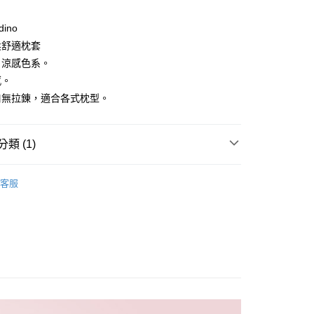
台灣）商業銀行
華泰商業銀行
小企業銀行
台中商業銀行
業銀行
遠東國際商業銀行
ino
台灣）商業銀行
華泰商業銀行
業銀行
永豐商業銀行
業銀行
遠東國際商業銀行
柔舒適枕套
業銀行
星展（台灣）商業銀行
業銀行
永豐商業銀行
，涼感色系。
際商業銀行
中國信託商業銀行
業銀行
星展（台灣）商業銀行
感。
天信用卡公司
際商業銀行
中國信託商業銀行
y
口無拉錬，適合各式枕型。
天信用卡公司
享後付
類 (1)
親水枕｜枕頭
枕心｜枕套｜調整墊片｜配件
FTEE先享後付」】
客服
先享後付是「在收到商品之後才付款」的支付方式。 讓您購物簡單
心！
：不需註冊會員、不需綁卡、不需儲值。
：只要手機號碼，簡訊認證，即可結帳。
：先確認商品／服務後，再付款。
付款
EE先享後付」結帳流程】
0，滿NT$499(含以上)免運費
方式選擇「AFTEE先享後付」後，將跳轉至「AFTEE先享後
頁面，進行簡訊認證並確認金額後，即可完成結帳。
付款
成立數日內，您將收到繳費通知簡訊。
費通知簡訊後14天內，點擊此簡訊中的連結，可透過四大超商