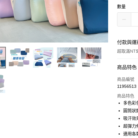
數量
付款與運
超取滿NT$
付款方式
商品特色
信用卡一
商品編號
11956513
信用卡分
商品特色
3 期 
多色彩
6 期 
合作金
圓筒狀
華南商
吸汗效
合作金
超商取貨
上海商
華南商
超彈力
國泰世
LINE Pay
上海商
適用各
臺灣中
國泰世