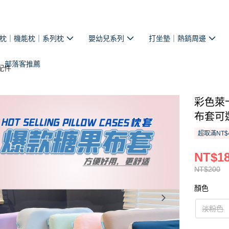
枕｜機能枕｜系列枕
嬰幼兒系列
打坐墊｜熱銷周邊
部落客推薦
配件
彩色萊卡
布套可
超取滿NT$
NT$1
NT$200
顏色
淡粉色