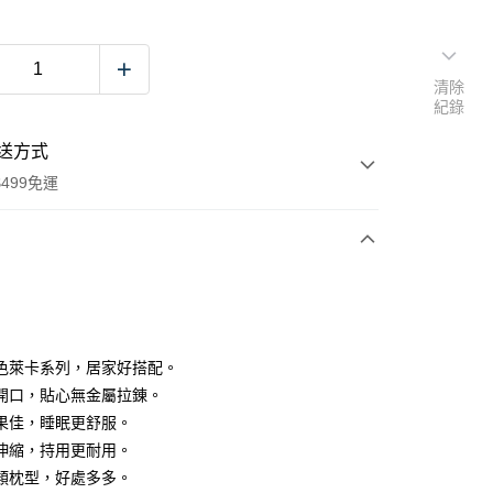
清除
紀錄
送方式
499免運
次付款
期付款
0 利率 每期
NT$60
21家銀行
色萊卡系列，居家好搭配。
0 利率 每期
NT$30
21家銀行
庫商業銀行
第一商業銀行
開口，貼心無金屬拉錬。
業銀行
彰化商業銀行
果佳，睡眠更舒服。
庫商業銀行
第一商業銀行
付款
業儲蓄銀行
台北富邦商業銀行
業銀行
彰化商業銀行
伸縮，持用更耐用。
華商業銀行
兆豐國際商業銀行
業儲蓄銀行
台北富邦商業銀行
類枕型，好處多多。
小企業銀行
台中商業銀行
華商業銀行
兆豐國際商業銀行