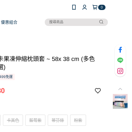
0
優惠組合
果凍伸縮枕頭套 ~ 58x 38 cm (多色
選)
499免運
80
卡其色
藍莓紫
蒂芬綠
粉紫