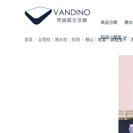
商品分類
親水
知識小學堂
首頁
記憶枕｜親水枕｜枕頭
枕心｜枕套｜調整墊片｜