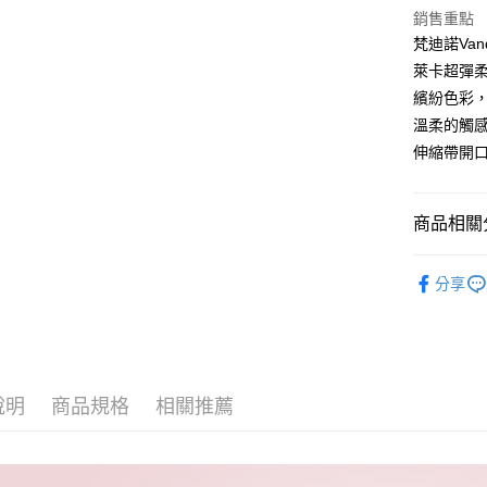
匯豐（
Apple Pay
銷售重點
臺灣中
聯邦商
梵迪諾Vand
匯豐（
街口支付
元大商
聯邦商
萊卡超彈
玉山商
元大商
悠遊付
繽紛色彩
台新國
玉山商
溫柔的觸
台灣樂
台新國
Google Pa
伸縮帶開
台灣樂
全盈+PAY
AFTEE先
商品相關分
相關說明
記憶枕｜
【關於「A
ATM付款
分享
AFTEE
便利好安
１．簡單
２．便利
運送方式
３．安心
全家取貨
【「AFT
說明
商品規格
相關推薦
每筆NT$6
１．於結帳
付」結帳
7-11取貨
２．訂單
３．收到繳