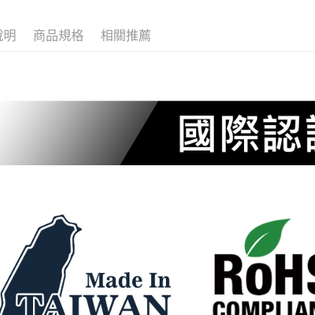
絡購買商品
先享後付
※ 交易是
說明
商品規格
相關推薦
是否繳費成
付客戶支
【注意事
１．透過由
交易，需
求債權轉
２．關於
https://aft
３．未成
「AFTE
任。
４．使用「
即時審查
結果請求
５．嚴禁
形，恩沛
動。