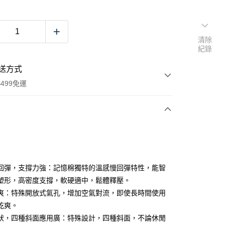
清除
紀錄
送方式
499免運
次付款
期付款
0 利率 每期
NT$560
21家銀行
回彈，支撐力強：記憶棉獨特的溫感慢回彈特性，能智
0 利率 每期
NT$280
21家銀行
庫商業銀行
第一商業銀行
塑形，高密度支撐，軟硬適中，鬆體釋壓。
業銀行
彰化商業銀行
爽：特殊開放式氣孔，增加空氣對流，即使長時間使用
庫商業銀行
第一商業銀行
業儲蓄銀行
台北富邦商業銀行
業銀行
彰化商業銀行
乾爽。
華商業銀行
兆豐國際商業銀行
業儲蓄銀行
台北富邦商業銀行
狀，四種斜面應用廣：特殊設計，四種斜面，不論休閒
小企業銀行
台中商業銀行
華商業銀行
兆豐國際商業銀行