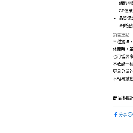
躺趴坐
匯豐（
街口支付
臺灣中
聯邦商
CP值
匯豐（
悠遊付
元大商
品質保證
聯邦商
玉山商
元大商
全數通
Google Pa
台新國
玉山商
銷售重點
台灣樂
台新國
全盈+PAY
三種擺法
台灣樂
AFTEE先
休閒時，
相關說明
也可當居
【關於「A
不敢說一
ATM付款
AFTEE
更具分量的
便利好安
１．簡單
不輕易撼動
２．便利
運送方式
３．安心
宅配
商品相關分
【「AFT
每筆NT$1
１．於結帳
多功能靠
付」結帳
分享
２．訂單
３．收到繳
／ATM／
※ 請注意