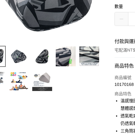
數量
付款與運
宅配滿NT$
付款方式
商品特色
信用卡一
商品編號
10170168
信用卡分
商品特色
3 期 
溫感慢
6 期 
合作金
慧體感
華南商
透氣乾
合作金
LINE Pay
上海商
華南商
仍透氣
國泰世
Apple Pay
上海商
三角筒
臺灣中
國泰世