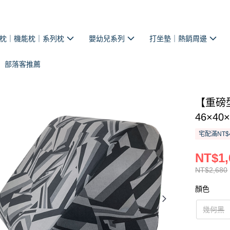
枕｜機能枕｜系列枕
嬰幼兒系列
打坐墊｜熱銷周邊
部落客推薦
【重磅
46×4
宅配滿NT$
NT$1,
NT$2,680
顏色
幾何黑