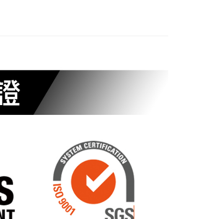
的店家。未經商家同意取消之訂單仍視為有效，需透過AFTEE
繳納相關費用。
否成功請以「AFTEE先享後付 」之結帳頁面顯示為準，若有關於
功／繳費後需取消欲退款等相關疑問，請聯繫「AFTEE先享後
援中心」
https://netprotections.freshdesk.com/support/home
項】
恩沛科技股份有限公司提供之「AFTEE先享後付」服務完成之
依本服務之必要範圍內提供個人資料，並將交易相關給付款項請
讓予恩沛科技股份有限公司。
個人資料處理事宜，請瀏覽以下網址：
ee.tw/terms/#terms3
年的使用者請事先徵得法定代理人或監護人之同意方可使用
E先享後付」，若未經同意申辦者引起之損失，本公司不負相關責
AFTEE先享後付」時，將依據個別帳號之用戶狀況，依本公司
核予不同之上限額度；若仍有額度不足之情形，本公司將視審查
用戶進行身份認證。
一人註冊多個帳號或使用他人資訊註冊。若發現惡意使用之情
科技股份有限公司將有權停止該用戶之使用額度並採取法律行