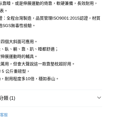
臥靠睡，或是伸展運動的倚靠，軟硬兼備，長效耐用，
台灣）商業銀行
華泰商業銀行
小企業銀行
台中商業銀行
業銀行
遠東國際商業銀行
破表。
台灣）商業銀行
華泰商業銀行
業銀行
永豐商業銀行
：全程台灣製造，品質管理ISO9001:2015認證，材質
業銀行
遠東國際商業銀行
業銀行
星展（台灣）商業銀行
業銀行
永豐商業銀行
過SGS無毒性檢驗。
y
際商業銀行
中國信託商業銀行
業銀行
星展（台灣）商業銀行
天信用卡公司
際商業銀行
中國信託商業銀行
，四個大斜面可應用。
天信用卡公司
享後付
坐、臥、躺、靠、趴、睡都舒適；
家伸展運動時的輔具。
FTEE先享後付」】
枕萬用，但會大聲說這一款靠墊枕超好用。
先享後付是「在收到商品之後才付款」的支付方式。 讓您購物簡單
 5 公斤重磅型，
心！
：不需註冊會員、不需綁卡、不需儲值。
，耐用程度多10倍，穩如泰山。
：只要手機號碼，簡訊認證，即可結帳。
：先確認商品／服務後，再付款。
類 (1)
EE先享後付」結帳流程】
00，滿NT$499(含以上)免運費
方式選擇「AFTEE先享後付」後，將跳轉至「AFTEE先享後
墊＜靠墊／抬腿＞
重磅款【5KG】
頁面，進行簡訊認證並確認金額後，即可完成結帳。
客服
成立數日內，您將收到繳費通知簡訊。
費通知簡訊後14天內，點擊此簡訊中的連結，可透過四大超商
網路銀行／等多元方式進行付款，方視為交易完成。
：結帳手續完成當下不需立刻繳費，但若您需要取消訂單，請聯