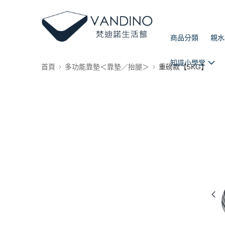
商品分類
親水
知識小學堂
首頁
多功能靠墊＜靠墊／抬腿＞
重磅款【5KG】