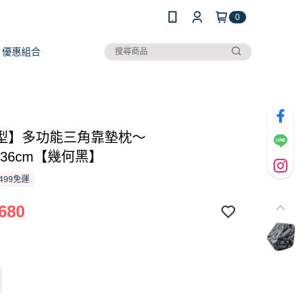
0
優惠組合
型】多功能三角靠墊枕～
0×36cm【幾何黑】
499免運
680