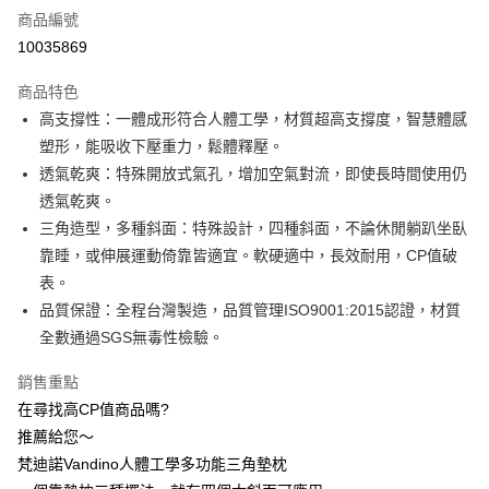
商品編號
信用卡分期付款
10035869
3 期 0 利率 每期
NT$293
21家銀行
商品特色
6 期 0 利率 每期
NT$146
21家銀行
合作金庫商業銀行
第一商業銀行
高支撐性：一體成形符合人體工學，材質超高支撐度，智慧體感
華南商業銀行
彰化商業銀行
合作金庫商業銀行
第一商業銀行
LINE Pay
塑形，能吸收下壓重力，鬆體釋壓。
上海商業儲蓄銀行
台北富邦商業銀行
華南商業銀行
彰化商業銀行
國泰世華商業銀行
兆豐國際商業銀行
透氣乾爽：特殊開放式氣孔，增加空氣對流，即使長時間使用仍
Apple Pay
上海商業儲蓄銀行
台北富邦商業銀行
臺灣中小企業銀行
台中商業銀行
透氣乾爽。
國泰世華商業銀行
兆豐國際商業銀行
匯豐（台灣）商業銀行
華泰商業銀行
街口支付
臺灣中小企業銀行
台中商業銀行
三角造型，多種斜面：特殊設計，四種斜面，不論休閒躺趴坐臥
聯邦商業銀行
遠東國際商業銀行
匯豐（台灣）商業銀行
華泰商業銀行
靠睡，或伸展運動倚靠皆適宜。軟硬適中，長效耐用，CP值破
悠遊付
元大商業銀行
永豐商業銀行
聯邦商業銀行
遠東國際商業銀行
表。
玉山商業銀行
星展（台灣）商業銀行
元大商業銀行
永豐商業銀行
Google Pay
品質保證：全程台灣製造，品質管理ISO9001:2015認證，材質
台新國際商業銀行
中國信託商業銀行
玉山商業銀行
星展（台灣）商業銀行
台灣樂天信用卡公司
全數通過SGS無毒性檢驗。
台新國際商業銀行
中國信託商業銀行
全盈+PAY
台灣樂天信用卡公司
銷售重點
AFTEE先享後付
在尋找高CP值商品嗎?
相關說明
【關於「AFTEE先享後付」】
推薦給您～
ATM付款
AFTEE先享後付是「在收到商品之後才付款」的支付方式。 讓您購物簡單
梵迪諾Vandino人體工學多功能三角墊枕
便利好安心！