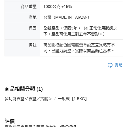
商品重量
1000公克 ±15%
產地
台灣（MADE IN TAIWAN）
保固
全新產品，保固3年。（在正常使用狀態之
下，產品可使用三到五年不變形。）
備註
商品圖檔顏色因電腦螢幕設定差異略有不
同，已盡力調整，實際以商品顏色為準。
客服
商品相關分類 (1)
多功能靠墊＜靠墊／抬腿＞
一般款【1.5KG】
評價