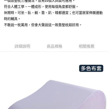
一個靠墊枕三種擺法，就有四個大斜面可應用。
１．簡單：不需註冊會員、不需綁卡、不需儲值。
運送方式
２．便利：只要手機號碼，簡訊認證，即可結帳。
符合人體工學，一體成形，使用每個角度都舒服。
３．安心：先確認商品／服務後，再付款。
宅配
休閒時，可坐、臥、躺、靠、趴、睡都適宜；也可當居家伸展運動
每筆NT$100，滿NT$499(含以上)免運費
時的輔具。
【「AFTEE先享後付」結帳流程】
１．於結帳方式選擇「AFTEE先享後付」後，將跳轉至「AFTEE先享後付」
不敢說一枕萬用，但會大聲說這一款靠墊枕超好用。
結帳頁面，進行簡訊認證並確認金額後，即可完成結帳。
２．訂單成立數日內，您將收到繳費通知簡訊。
３．收到繳費通知簡訊後14天內，點擊此簡訊中的連結，可透過四大超商／
ATM／網路銀行／等多元方式進行付款，方視為交易完成。
※ 請注意：結帳手續完成當下不需立刻繳費，但若您需要取消訂單，請聯絡
詳細說明
商品規格
相關推薦
購買商品的店家。未經商家同意取消之訂單仍視為有效，需透過AFTEE先享
後付繳納相關費用。
※ 交易是否成功請以「AFTEE先享後付 」之結帳頁面顯示為準，若有關於
是否繳費成功／繳費後需取消欲退款等相關疑問，請聯繫「AFTEE先享後付
客戶支援中心」
https://netprotections.freshdesk.com/support/home
【注意事項】
１．透過由恩沛科技股份有限公司提供之「AFTEE先享後付」服務完成之交
易，需依本服務之必要範圍內提供個人資料，並將交易相關給付款項請求債
權轉讓予恩沛科技股份有限公司。
２．關於個人資料處理事宜，請瀏覽以下網址：
https://aftee.tw/terms/#terms3
３．未成年的使用者請事先徵得法定代理人或監護人之同意方可使用
「AFTEE先享後付」，若未經同意申辦者引起之損失，本公司不負相關責